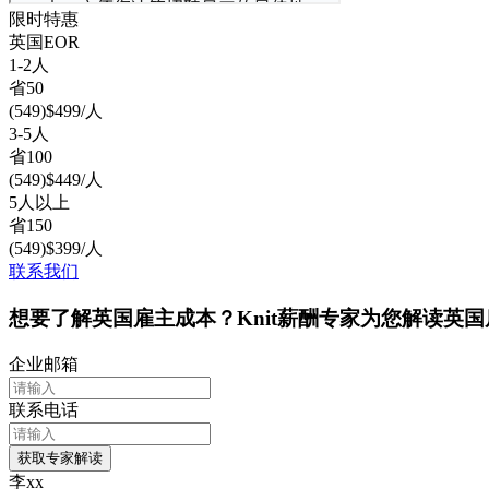
限时特惠
英国
EOR
1-2人
省
50
(
549
)
$
499
/人
3-5人
省
100
(
549
)
$
449
/人
5人以上
省
150
(
549
)
$
399
/人
联系我们
想要了解英国雇主成本？Knit薪酬专家为您解读英
企业邮箱
联系电话
获取专家解读
李xx