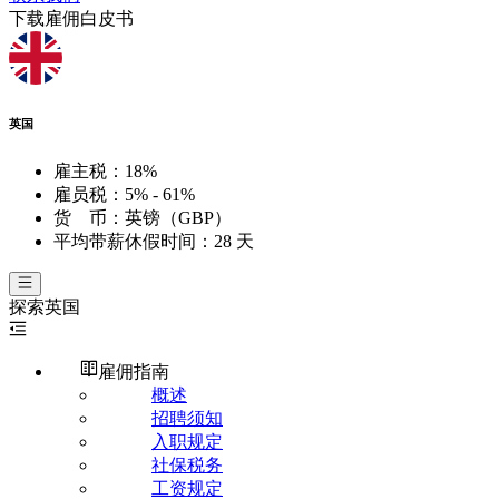
下载雇佣白皮书
英国
雇主税：
18%
雇员税：
5% - 61%
货 币：
英镑（GBP）
平均带薪休假时间：
28 天
探索
英国
雇佣指南
概述
招聘须知
入职规定
社保税务
工资规定