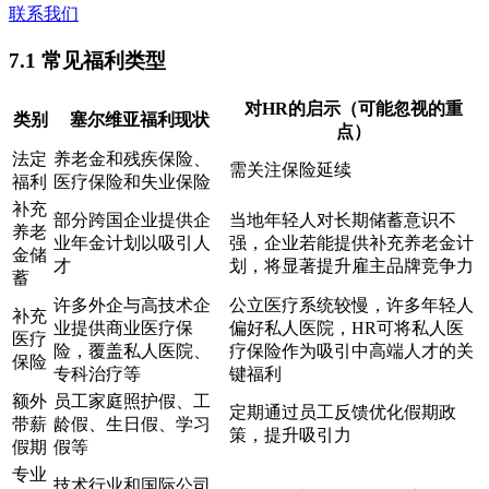
联系我们
7.1 常见福利类型
对HR的启示（可能忽视的重
类别
塞尔维亚福利现状
点）
法定
养老金和残疾保险、
需关注保险延续
福利
医疗保险和失业保险
补充
部分跨国企业提供企
当地年轻人对长期储蓄意识不
养老
业年金计划以吸引人
强，企业若能提供补充养老金计
金储
才
划，将显著提升雇主品牌竞争力
蓄
许多外企与高技术企
公立医疗系统较慢，许多年轻人
补充
业提供商业医疗保
偏好私人医院，HR可将私人医
医疗
险，覆盖私人医院、
疗保险作为吸引中高端人才的关
保险
专科治疗等
键福利
额外
员工家庭照护假、工
定期通过员工反馈优化假期政
带薪
龄假、生日假、学习
策，提升吸引力
假期
假等
专业
技术行业和国际公司