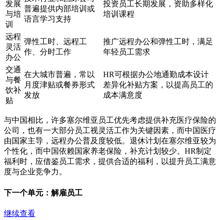
发展
投资员工长期发展，资助多样化
普遍提供内部培训或
与培
培训课程
语言学习支持
训
远程
弹性工时、远程工
推广远程办公和弹性工时，满足
灵活
作、分时工作
年轻员工需求
办公
交通
在大城市普遍，常以
HR可根据办公地通勤成本设计
与餐
月度津贴或餐券形式
差异化补贴方案，以提高员工的
饮补
发放
成本满意度
贴
与中国相比，许多塞尔维亚员工优先考虑提供补充医疗保险的
公司，也有一大部分员工视灵活工作为关键因素，而中国医疗
由国家主导，远程办公普及度较低。退休计划在塞尔维亚较为
个性化，而中国依赖国家养老保险，补充计划较少。HR制定
福利时，应借鉴员工需求，提供合适的福利，以提升员工满意
度与企业竞争力。
下一个单元：
解雇员工
继续查看