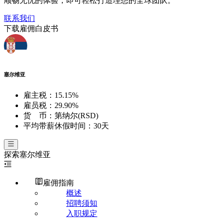
顺畅无忧的体验，即可轻松打造理想的全球团队。
联系我们
下载雇佣白皮书
塞尔维亚
雇主税：
15.15%
雇员税：
29.90%
货 币：
第纳尔(RSD)
平均带薪休假时间：
30天
探索
塞尔维亚
雇佣指南
概述
招聘须知
入职规定