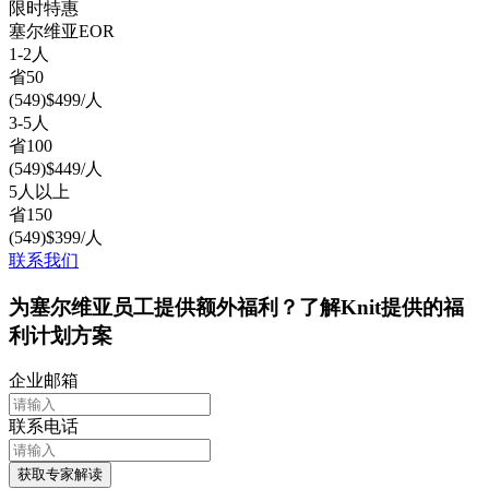
限时特惠
塞尔维亚
EOR
1-2人
省
50
(
549
)
$
499
/人
3-5人
省
100
(
549
)
$
449
/人
5人以上
省
150
(
549
)
$
399
/人
联系我们
为塞尔维亚员工提供额外福利？了解Knit提供的福
利计划方案
企业邮箱
联系电话
获取专家解读