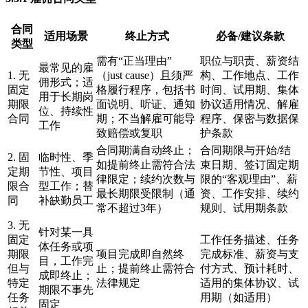
合同
适用场景
终止方式
必备/建议条款
类型
需有“正当理由”
职位与职责、薪资结
最常见的雇
1. 无
（just cause）且须严
构、工作地点、工作
佣形式；适
固定
格履行程序，包括书
时间、试用期、集体
用于长期岗
期限
面说明、听证、通知
协议适用情况、解雇
位、持续性
合同
期；不当解雇可能导
程序、保密与数据保
工作
致赔偿或复职
护条款
合同期满自动终止；
合同期限与开始/结
2. 固
临时性、季
如提前终止需符合法
束日期、签订固定期
定期
节性、项目
律限定；续约次数与
限的“客观理由”、薪
限合
型工作；替
最长期限受限制（通
资、工作安排、续约
同
补缺勤员工
常不超过3年）
规则、试用期条款
3. 无
针对某一具
固定
工作任务描述、任务
体任务或项
期限
项目完成即自然终
完成标准、薪资与支
目，工作完
但与
止；提前终止需符合
付方式、预计耗时、
成即终止；
特定
法律规定
适用的集体协议、试
期限不事先
任务
用期（如适用）
固定