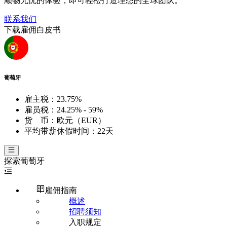
顺畅无忧的体验，即可轻松打造理想的全球团队。
联系我们
下载雇佣白皮书
葡萄牙
雇主税：
23.75%
雇员税：
24.25% - 59%
货 币：
欧元（EUR）
平均带薪休假时间：
22天
探索
葡萄牙
雇佣指南
概述
招聘须知
入职规定