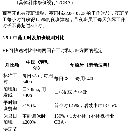
（具体补休条例视行业CBA）
葡萄牙也有夜班津贴。夜班指22:00–07:00的工作时段，夜班员
工每小时可获得125%的夜班津贴，且夜班员工每天实际工作
时长不得超过8小时。
3.5.1 中葡工时及加班规则对比
HR可快速对比中葡两国在工时和加班方面的规定：
中国《劳动
对比项
葡萄牙《劳动法典》
法》
标准工
每日≤8h，每周
每日≤8h，每周≤40h
时
≤40h
加班触
日>8h 或 周
日>8h 或 周>40h
发线
>40h
平时加
首小时125%，后续小时137.5%
≥150%
班费率
休息日
150% + 1天补休（补休视行业
不能调休时
加班
≥200%
CBA）
法定节