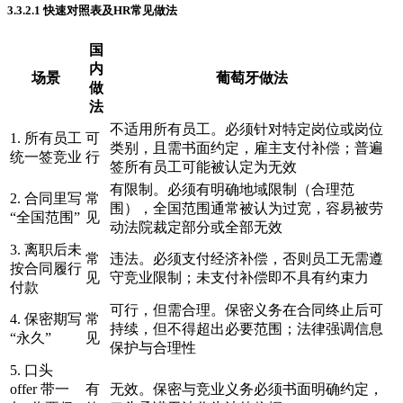
3.3.2.1 快速对照表及HR常见做法
国
内
场景
葡萄牙做法
做
法
不适用所有员工。必须针对特定岗位或岗位
1. 所有员工
可
类别，且需书面约定，雇主支付补偿；普遍
统一签竞业
行
签所有员工可能被认定为无效
有限制。必须有明确地域限制（合理范
2. 合同里写
常
围），全国范围通常被认为过宽，容易被劳
“全国范围”
见
动法院裁定部分或全部无效
3. 离职后未
常
违法。必须支付经济补偿，否则员工无需遵
按合同履行
见
守竞业限制；未支付补偿即不具有约束力
付款
可行，但需合理。保密义务在合同终止后可
4. 保密期写
常
持续，但不得超出必要范围；法律强调信息
“永久”
见
保护与合理性
5. 口头
offer 带一
有
无效。保密与竞业义务必须书面明确约定，