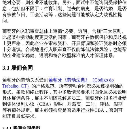
绝对必要，则企业不能收集。另外，面试中不能询问受保护信
息，包括但不限于：生育计划、过去的病史、是否结婚、是否
有宗教节日、工会活动等，这些问题可能被认定为歧视性提
问。
葡萄牙的入职审查总体上遵循“必要、透明、合规”三大原则。
比起某些劳动制度更灵活的国家，葡萄牙在数据保护和反歧视
上更严格，因此企业在审核资料、开展背调和验证资格时必须
十分谨慎。合规地进行入职审查不仅能降低法律风险，也能帮
助企业建立稳健、透明和符合欧盟标准的人才管理体系。
3.3 雇佣合同
葡萄牙的劳动关系受到
葡萄牙《劳动法典》（Código do
Trabalho, CT）
的严格规范。所有劳动合同都必须遵循明确的
形式、条款和终止程序，其中多数情形要求书面化且必须说明
具体雇佣条件，雇主不能随意解雇员工。葡萄牙的很多行业受
到集体谈判协议（CBA）影响，对薪资、工时、津贴、假期
等有额外规定。雇主必须检查是否适用行业性CBA，否则可
能违反最低要求。
3.3.1 雇佣合同类型