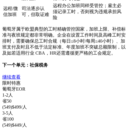
远程办公加班同样受管控；雇主必
远程/微
司法逐步认
须记录工时，否则视为违规承担风
信加班
可，但取证难
险
葡萄牙属于欧盟典型的工时精确管控国家，加班上限、补偿标
准与夜班规定都非常明确。企业在设置工作时间及高峰工时安
排时，需要确保总工时合规（每日≤8小时/每周≤40小时）、加
班支付及时且不低于法定标准、年度加班不突破总额限制，以
及如若适用行业 CBA，HR还需遵循更严格的工会规定。
下一个单元：
社保税务
继续查看
限时特惠
葡萄牙
EOR
1-2人
省
50
(
549
)
$
499
/人
3-5人
省
100
(
549
)
$
449
/人