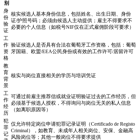
别
身
核实候选人基本身份信息，包括姓名、出生日期、身份
份
证/护照号码；必须由候选人主动提供；雇主不得要求不
验
必要的个人信息（如税号NIF仅在正式雇佣阶段可要求）
证
工
作
验证候选人是否具有合法在葡萄牙工作资格，包括：葡萄
资
牙国籍、欧盟/EEA公民身份或有效的工作许可/居留许可
格
教
育
核实与岗位直接相关的学历与培训凭证
背
景
工
可通过前雇主推荐信或就业证明验证过去的工作经历，但
作
必须基于候选人授权，不得询问与岗位无关的私人信息
经
（如离职原因等）
历
犯
仅允许特定岗位申请犯罪记录证明（Certificado de Registo
罪
Criminal），如教育、未成年人相关岗位、安保、金融高
记
风险岗位等；其他一般岗位不得要求提供