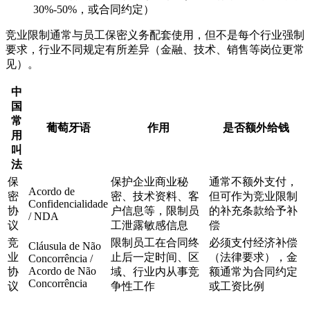
30%-50%，或合同约定）
竞业限制通常与员工保密义务配套使用，但不是每个行业强制
要求，行业不同规定有所差异（金融、技术、销售等岗位更常
见）。
中
国
常
葡萄牙语
作用
是否额外给钱
用
叫
法
保
保护企业商业秘
通常不额外支付，
Acordo de
密
密、技术资料、客
但可作为竞业限制
Confidencialidade
协
户信息等，限制员
的补充条款给予补
/ NDA
议
工泄露敏感信息
偿
竞
限制员工在合同终
必须支付经济补偿
Cláusula de Não
业
止后一定时间、区
（法律要求），金
Concorrência /
Acordo de Não
协
域、行业内从事竞
额通常为合同约定
Concorrência
议
争性工作
或工资比例