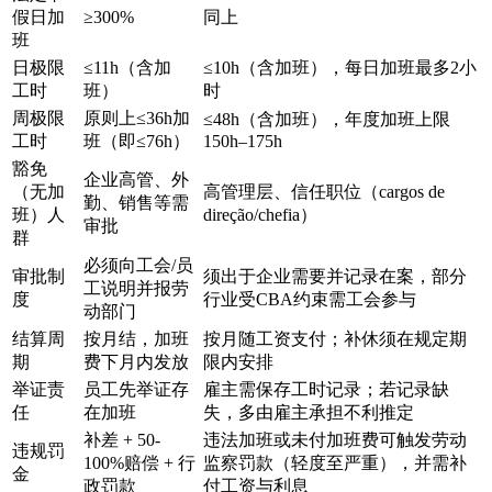
假日加
≥300%
同上
班
日极限
≤11h（含加
≤10h（含加班），每日加班最多2小
工时
班）
时
周极限
原则上≤36h加
≤48h（含加班），年度加班上限
工时
班（即≤76h）
150h–175h
豁免
企业高管、外
（无加
高管理层、信任职位（cargos de
勤、销售等需
班）人
direção/chefia）
审批
群
必须向工会/员
审批制
须出于企业需要并记录在案，部分
工说明并报劳
度
行业受CBA约束需工会参与
动部门
结算周
按月结，加班
按月随工资支付；补休须在规定期
期
费下月内发放
限内安排
举证责
员工先举证存
雇主需保存工时记录；若记录缺
任
在加班
失，多由雇主承担不利推定
补差 + 50-
违法加班或未付加班费可触发劳动
违规罚
100%赔偿 + 行
监察罚款（轻度至严重），并需补
金
政罚款
付工资与利息