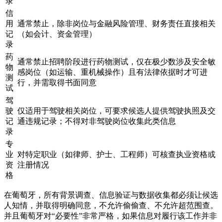
录
信
用
通常禁止，除非岗位与金融风险管理、财务责任直接相关
记
（如会计、资金管理）
录
药
通常禁止招聘阶段进行药物测试，仅在极少数涉及安全敏
物
感岗位（如运输、重机械操作）且有法律依据时才可进
测
行，并需取得书面同意
试
驾
驶
仅适用于驾驶相关岗位，可要求候选人提供驾驶执照及交
记
通违规记录；不得对非驾驶岗位收集此类信息
录
专
业
对特定职业（如律师、护士、工程师）可核查执业资格或
资
注册情况
格
在葡萄牙，所有背景调查、信息验证与数据收集都必须让候选
人知情，并取得明确同意，不允许偷偷查、不允许超范围查。
并且葡萄牙对“必要性”非常严格，如果信息对履行该工作并非