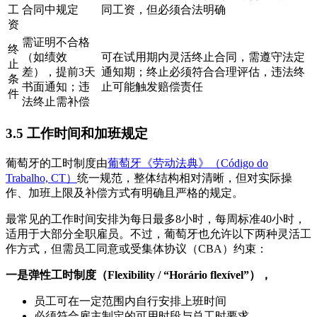
工
合同中规定
同工资，但必须合法明确
资
需证明不合格
终
（如绩效
可在试用期内灵活终止合同，需遵守法定
止
差），提前3天
通知期；终止必须符合合理评估，违法终
条
书面通知；违
止可能触发赔偿责任
件
法终止需补偿
3.5 工作时间和加班规定
葡萄牙的工时制度由
葡萄牙《劳动法典》（Código do
Trabalho, CT）
统一规范，整体结构相对清晰，但对实际操
作、加班上限及补偿方式有明确且严格的规定。
最常见的工作时间安排为每日最多8小时，每周标准40小时，
适用于大部分全职雇员。不过，葡萄牙也允许以下两种灵活工
作方式，但需员工同意或受集体协议（CBA）约束：
一是弹性工时制度（Flexibility / “Horário flexível”），
员工可在一定范围内自行安排上班时间
必须符合雇主制定的可用时段与总工时要求