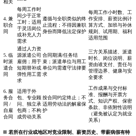
相关
每周工作时
每周工作小时数、工
间少于正常
4. 兼
遵循与全职类似的终
作安排、薪资比例计
工时；适用
职合
止流程；不得因兼职
算方式、加班与补休
于灵活岗位
同
身份而降低法定保护
规则、试用期、福利
或补充人力
适用范围
需求
通过人力资
三方关系描述、派遣
5. 临
源派遣公司
合同期满/任务结
时长、岗位说明、薪
时派
雇佣；用于
束；派遣单位与用工
资由谁支付、责任与
遣合
短期替补或
单位均需遵守法律要
管理边界、健康与安
同
弹性用工需
求
全要求
求
工作成果与交付标
6. 服
适用于外
准、报酬与开票方
务合
包、专业顾
按合同约定终止；不
式、知识产权、保密
同 /
问、独立承
适用劳动法的解雇保
条款、非依附性说明
自雇
包商；不构
护
（避免被认定为就业
合同
成劳动关系
关系）
※ 若所在行业或地区对竞业限制、薪资历史、带薪病假有特