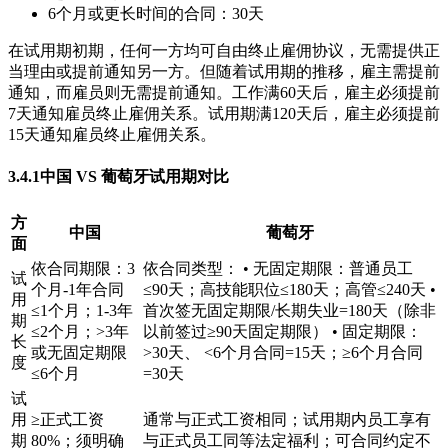
6个月或更长时间的合同：30天
在试用期初期，任何一方均可自由终止雇佣协议，无需提供正
当理由或提前通知另一方。但随着试用期的推移，雇主需提前
通知，而雇员则无需提前通知。工作满60天后，雇主必须提前
7天通知雇员终止雇佣关系。试用期满120天后，雇主必须提前
15天通知雇员终止雇佣关系。
3.4.1中国 VS 葡萄牙试用期对比
方
中国
葡萄牙
面
依合同期限：3
依合同类型： • 无固定期限：普通员工
试
个月-1年合同
≤90天；高技能职位≤180天；高管≤240天 •
用
≤1个月；1-3年
首次签无固定期限/长期失业=180天（除非
期
≤2个月；>3年
以前签过≥90天固定期限） • 固定期限：
长
或无固定期限
>30天、 <6个月合同=15天；≥6个月合同
度
≤6个月
=30天
试
用
≥正式工资
通常与正式工资相同；试用期内员工享有
期
80%；须明确
与正式员工同等法定福利；可合同约定不