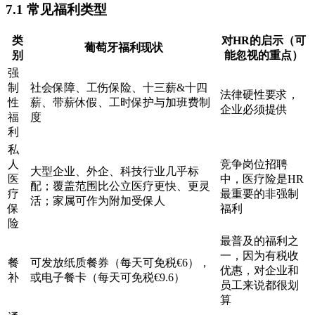
7.1 常见福利类型
类
对HR的启示（可
葡萄牙福利现状
别
能忽视的重点）
强
制
社会保障、工伤保险、十三薪&十四
法律硬性要求，
性
薪、带薪休假、工时保护与加班费制
企业必须提供
福
度
利
私
人
竞争岗位招聘
大型企业、外企、科技行业几乎标
医
中，医疗险是HR
配；覆盖范围比公立医疗更快、更灵
疗
最重要的非强制
活；家属可作为附加受保人
保
福利
险
最普及的福利之
一，因为有税收
餐
可发放纸质餐券（每天可免税€6），
优惠，对企业和
补
或电子餐卡（每天可免税€9.6）
员工来说都很划
算