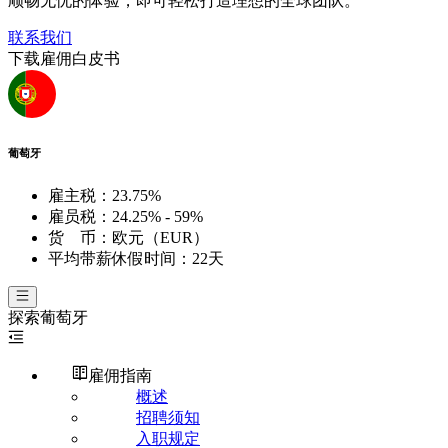
顺畅无忧的体验，即可轻松打造理想的全球团队。
联系我们
下载雇佣白皮书
葡萄牙
雇主税：
23.75%
雇员税：
24.25% - 59%
货 币：
欧元（EUR）
平均带薪休假时间：
22天
探索
葡萄牙
雇佣指南
概述
招聘须知
入职规定