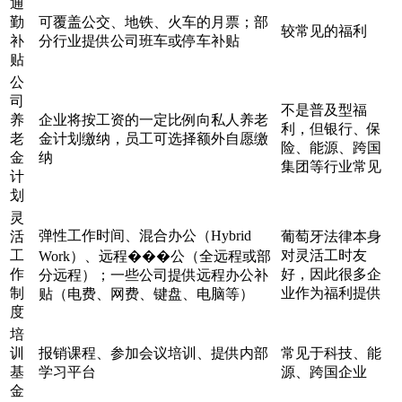
通
勤
可覆盖公交、地铁、火车的月票；部
较常见的福利
补
分行业提供公司班车或停车补贴
贴
公
司
不是普及型福
养
企业将按工资的一定比例向私人养老
利，但银行、保
老
金计划缴纳，员工可选择额外自愿缴
险、能源、跨国
金
纳
集团等行业常见
计
划
灵
弹性工作时间、混合办公（Hybrid
活
葡萄牙法律本身
工
对灵活工时友
Work）、远程���公（全远程或部
作
好，因此很多企
分远程）；一些公司提供远程办公补
制
业作为福利提供
贴（电费、网费、键盘、电脑等）
度
培
训
报销课程、参加会议培训、提供内部
常见于科技、能
基
学习平台
源、跨国企业
金