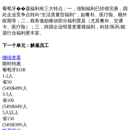
葡萄牙��愿福利有三大特点：一，强制福利已经很完善，因
此企业竞争点转向“生活质量型福利”，如餐补、医疗险、额外
假期等；二，税务激励驱动部分福利普及（尤其餐补、交通
卡、医疗险）；三，跨国企业明显更重视福利，科技/医药/能
源行业福利更丰富。
下一个单元：
解雇员工
继续查看
限时特惠
葡萄牙
EOR
1-2人
省
50
(
549
)
$
499
/人
3-5人
省
100
(
549
)
$
449
/人
5人以上
省
150
(
549
)
$
399
/人