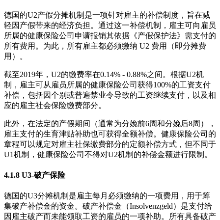
德国的U2产假分摊机制是一项针对雇主的补偿制度，旨在减
轻因产假带来的经济负担。通过这一补偿机制，雇主可向雇员
所属的健康保险公司申请报销其依据《产假保护法》需支付的
所有费用。为此，所有雇主都必须缴纳 U2 费用（即分摊费
用）。
截至2019年，U2的缴费率在0.14% - 0.88%之间。根据U2机
制，雇主可从雇员所属的健康保险公司获得100%的工资支付
补偿，包括因个别或普遍禁业令导致的工资继续支付，以及相
应的雇主社会保险缴费部分。
此外，在法定的产假期间（通常为分娩前6周和分娩后8周），
雇主支付的生育津贴补助也可获得全额补偿。健康保险公司的
章程可以规定对雇主社保缴费部分的定额补偿方式，但不同于
U1机制，健康保险公司不得对U2机制的补偿金额进行限制。
4.1.8 U3-破产保险
德国的U3分摊机制是雇主每月必须缴纳的一项费用，用于筹
集破产补偿金的资金。破产补偿金（Insolvenzgeld）是支付给
因雇主破产而未能领取工资的雇员的一项补助。所有具备破产