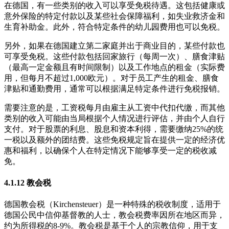
在德国，有一些类别的收入可以享受免税待遇。这包括健康或
意外保险的特定付款以及某些社会保障福利，如失业救济金和
生育补助金。此外，符合特定条件的幼儿园费用也可以免税。
另外，如果在德国建立第二家庭并出于商业目的，某些付款也
可享受免税。这些付款包括回家旅行（每周一次）、膳食津贴
（最高一定金额且有时间限制）以及工作地点的租金（实际费
用，但每月不超过1,000欧元）。对于员工产生的租金、膳食
津贴和通勤费用，通常可以根据满足特定条件进行免税报销。
需要注意的是，工资税每月由雇主从工资中代扣代缴，而其他
类别的收入可能由当局根据个人情况进行评估，并由个人自行
支付。对于股票的利息、股息和资本利得，需要缴纳25%的统
一税以及额外的团结费。这些免税规定旨在提供一定的经济优
惠和福利，以确保个人在特定情况下能够享受一定的税收减
免。
4.1.12 教会税
德国教会税（Kirchensteuer）是一种特殊的税收制度，适用于
德国公民中信仰基督教的人士，教会税费率因所在地区而异，
约为所得税的8-9%。教会税是基于个人的宗教信仰，用于支