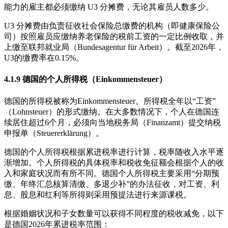
能力的雇主都必须缴纳 U3 分摊费，无论其雇员人数多少。
U3 分摊费由负责征收社会保险总缴费的机构（即健康保险公
司）按照雇员应缴纳养老保险的税前工资的一定比例收取，并
上缴至联邦就业局（Bundesagentur für Arbeit）。截至2026年，
U3的缴费率在0.15%。
4.1.9 德国的个人所得税（Einkommensteuer）
德国的所得税被称为Einkommensteuer。所得税全年以“工资”
（Lohnsteuer）的形式缴纳。在大多数情况下，个人在德国连
续居住超过6个月，必须向当地税务局（Finanzamt）提交纳税
申报单（Steuererklärung）。
德国的个人所得税根据累进税率进行计算，税率随收入水平逐
渐增加。个人所得税的具体税率和税收免征额会根据个人的收
入和家庭状况而有所不同。德国个人所得税主要采用“分期预
缴、年终汇总核算清缴、多退少补”的办法征收，对工资、利
息、股息和红利等所得则采用预提法进行来源课税。
根据婚姻状况和子女数量可以获得不同程度的税收减免，以下
是德国2026年累进税率范围：