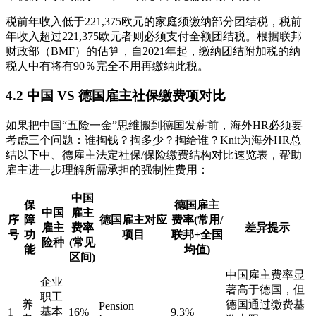
税前年收入低于221,375欧元的家庭须缴纳部分团结税，税前
年收入超过221,375欧元者则必须支付全额团结税。根据联邦
财政部（BMF）的估算，自2021年起，缴纳团结附加税的纳
税人中有将有90％完全不用再缴纳此税。
4.2 中国 VS 德国雇主社保缴费项对比
如果把中国“五险一金”思维搬到德国发薪前，海外HR必须要
考虑三个问题：谁掏钱？掏多少？掏给谁？Knit为海外HR总
结以下中、德雇主法定社保/保险缴费结构对比速览表，帮助
雇主进一步理解所需承担的强制性费用：
中国
保
德国雇主
中国
雇主
序
障
德国雇主对应
费率(常用/
雇主
费率
差异提示
号
功
项目
联邦+全国
险种
(常见
能
均值)
区间)
中国雇主费率显
企业
著高于德国，但
职工
养
德国通过缴费基
Pension
基本
1
16%
9.3%