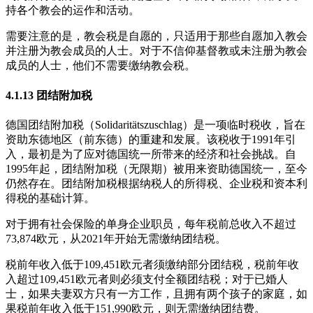
持各个教会的运作和活动。
需要注意的是，教会税是自愿的，只适用于那些自愿加入教会
并注册为教会成员的人士。对于不信仰基督教或未注册为教会
成员的人士，他们不需要缴纳教会税。
4.1.13 团结附加税
德国团结附加税（Solidaritätszuschlag）是一项临时税收，旨在
资助东德地区（前东德）的重建和发展。该税收于1991年引
入，最初是为了应对德国统一所带来的经济和社会挑战。自
1995年起，团结附加税（无限期）被用来资助德国统一，至今
仍然存在。团结附加税根据纳税人的所得税、企业税和资本利
得税的基础计算。
对于拥有社会保险的单身企业职员，每年税前总收入不超过
73,874欧元，从2021年开始无需缴纳团结税。
税前年收入低于109,451欧元者须缴纳部分团结税，税前年收
入超过109,451欧元者则必须支付全额团结税；对于已婚人
士，如果夫妻双方只有一方工作，且拥有两个孩子的家庭，如
果税前年收入低于151,990欧元，则无需缴纳团结费。