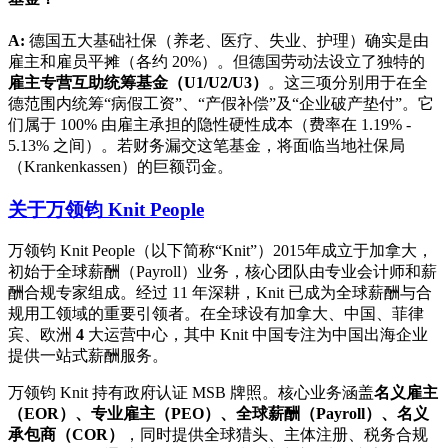
A:
德国五大基础社保（养老、医疗、失业、护理）确实是由
雇主和雇员平摊（各约 20%）。但德国劳动法设立了独特的
雇主专营互助统筹基金（U1/U2/U3）
。这三项分别用于在全
德范围内统筹“病假工资”、“产假补偿”及“企业破产垫付”。它
们属于 100% 由雇主承担的隐性硬性成本（费率在 1.19% -
5.13% 之间）。若财务漏交这笔基金，将面临当地社保局
（Krankenkassen）的巨额罚金。
关于万领钧 Knit People
万领钧 Knit People（以下简称“Knit”）2015年成立于加拿大，
初始于全球薪酬（Payroll）业务，核心团队由专业会计师和薪
酬合规专家组成。经过 11 年深耕，Knit 已成为全球薪酬与合
规用工领域的重要引领者。在全球设有加拿大、中国、菲律
宾、欧洲
4
大运营中心，其中 Knit 中国专注为中国出海企业
提供一站式薪酬服务。
万领钧 Knit 持有政府认证 MSB 牌照。核心业务涵盖
名义雇主
（EOR）、专业雇主（PEO）、全球薪酬（Payroll）、名义
承包商（COR）
，同时提供全球猎头、主体注册、税务合规