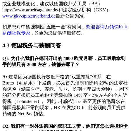
或企业规模变化，建议以德国联邦劳工局（BA）
https://www.arbeitsagentur.de/和法定医保机构（GKV）
www.gkv-spitzenverband.de
最新公告为准。
如果您对中德强制性“五险一金”有疑问，
欢迎咨询万领钧Knit
薪酬社保专家
，Knit为您提供详细解答。
4.3
德国税务与薪酬问答
Q1: 为什么我们在德国开出的 4000 欧元月薪，员工最后拿到
手的钱只有 2600 左右，钱都去哪了？
A:
这是因为德国执行极度严格的“双重扣除”体系。在
Brutto（毛薪水）下发前，必须首先强制扣除约 20% 的法定社
会保险（涵盖医疗、养老、失业、长期护理四大险种），剩下
的部分再根据员工的税卡等级扣除 14% 至 42% 左右的个人所
得税（Lohnsteuer）。因此，扣除近 1/3 甚至更多的毛薪水在
德国是极其正常的现象，HR 在发放 Offer 前必须向员工提供
精确的 Net Pay 预估。
Q2: 我们有一对外派德国的双职工夫妻，他们该怎么选择税卡