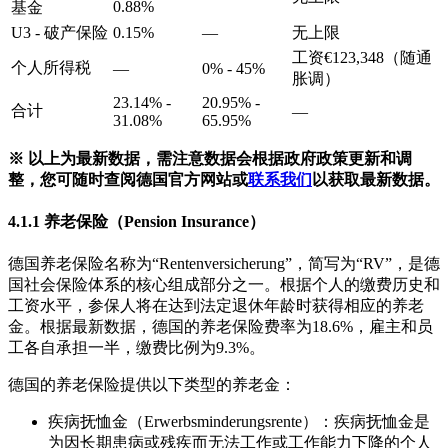
0.88%
基金
U3 - 破产保险
0.15%
—
无上限
工资€123,348（随通
个人所得税
—
0% - 45%
胀调）
23.14% -
20.95% -
合计
—
31.08%
65.95%
※ 以上为最新数据，需注意数据会根据政府政策更新和调
整，您可随时查阅德国官方网站或
联系我们
以获取最新数据。
4.1.1 养老保险（Pension Insurance）
德国养老保险名称为“Rentenversicherung”，简写为“RV”，是德
国社会保险体系的核心组成部分之一。根据个人的缴费历史和
工资水平，参保人将在达到法定退休年龄时获得相应的养老
金。根据最新数据，德国的养老保险费率为18.6%，雇主和员
工各自承担一半，缴费比例为9.3%。
德国的养老保险提供以下类型的养老金：
疾病抚恤金（Erwerbsminderungsrente）：疾病抚恤金是
为因长期患病或残疾而无法工作或工作能力下降的个人