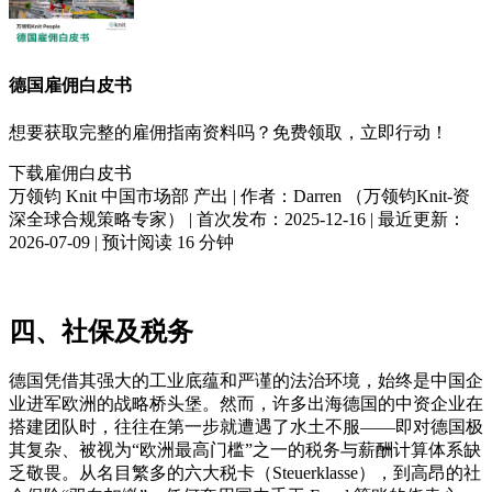
德国
雇佣白皮书
想要获取完整的雇佣指南资料吗？免费领取，立即行动！
下载雇佣白皮书
万领钧 Knit 中国市场部
产出 |
作者：
Darren
（
万领钧Knit-资
深全球合规策略专家
）
| 首次发布：
2025-12-16
| 最近更新：
2026-07-09
| 预计阅读
16 分钟
四、社保及税务
德国凭借其强大的工业底蕴和严谨的法治环境，始终是中国企
业进军欧洲的战略桥头堡。然而，许多出海德国的中资企业在
搭建团队时，往往在第一步就遭遇了水土不服——即对德国极
其复杂、被视为“欧洲最高门槛”之一的税务与薪酬计算体系缺
乏敬畏。从名目繁多的六大税卡（Steuerklasse），到高昂的社