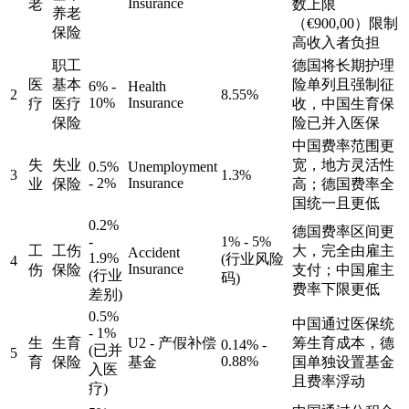
Insurance
老
数上限
养老
（€900,00）限制
保险
高收入者负担
职工
德国将长期护理
医
基本
险单列且强制征
6% -
Health
2
8.55%
10%
Insurance
疗
医疗
收，中国生育保
保险
险已并入医保
中国费率范围更
失
失业
宽，地方灵活性
0.5%
Unemployment
3
1.3%
- 2%
Insurance
业
保险
高；德国费率全
国统一且更低
0.2%
德国费率区间更
-
1% - 5%
工
工伤
大，完全由雇主
Accident
1.9%
(行业风险
4
Insurance
伤
保险
支付；中国雇主
(行业
码)
费率下限更低
差别)
0.5%
中国通过医保统
- 1%
生
生育
U2 - 产假补偿
筹生育成本，德
0.14% -
(已并
5
0.88%
育
保险
基金
国单独设置基金
入医
且费率浮动
疗)