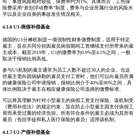
司，事故风险相对较低，保费率约为1%。具体而言，工伤保
险费采用“差别浮动费率”制度，费率与企业所属行业的风险水
平以及企业自身的事故发生情况相关。
4.1.6 U1-病假补偿基金
德国的U1分摊机制是一项强制性财务缴费制度，适用于特定
雇主，旨在共同分担因雇员病假期间工资继续支付所带来的雇
主成本。截至2019年，U1的缴费率为0.9%至4.1%之间，一般
取决于报销比例高低。
参与U1机制的雇主通常为员工人数不超过30人的企业。当这
些雇主需向因病缺勤的雇员支付工资时，他们可以向雇员所属
的健康保险公司申请报销，报销比例介于40%至80%之间，具
体比例取决于雇主在相应健康保险公司选择的缴费标准。
可以将其理解为针对小型雇主的病假工资支付保险。该机制受
《费用补偿法》的规定约束，旨在防止小型雇主因支付病假工
资而承受过重的经济负担。所有符合条件的雇主必须为其所有
雇员（包括学徒和私人医疗保险的雇员）适用该机制。
4.1.7 U2-产假补偿基金