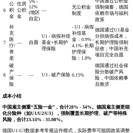
中国通过公积金
5% -
公
住房
12%
无公积金
强制储蓄，德国
积
公积
6
—
(地区
制度
依赖市场与福利
金
金
自定)
政策
补
- U1 - 病假
德国通过U1基金
充
补偿基
U1 - 病假补偿
分担病假成本，
医
金：0.9% -
自愿
基金+长期护
长期护理险强制
7
—
疗/
4.1%- 长期
理保险
征收；中国补充
养
护理保
项目完全自愿
老
险：1.8%
破
德国通过社会保
产
险分散破产风
U3 - 破产保险
8
—
—
0.15%
保
险，中国依赖事
险
后救济
成本小结
中国雇主侧重“五险一金”，合计28% - 34%。德国雇主侧更细
化分险种（如U1/U2/U3），强制覆盖长期护理、破产等特殊
风险，合计23.14% - 31.08%。
德国U1-U3数据参考常规运作模式，实际费率可能因政策调整