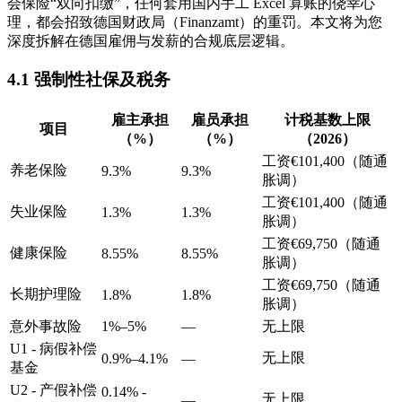
会保险“双向扣缴”，任何套用国内手工 Excel 算账的侥幸心
理，都会招致德国财政局（Finanzamt）的重罚。本文将为您
深度拆解在德国雇佣与发薪的合规底层逻辑。
4.1 强制性社保及税务
雇主承担
雇员承担
计税基数上限
项目
（%）
（%）
（2026）
工资€101,400（随通
养老保险
9.3%
9.3%
胀调）
工资€101,400（随通
失业保险
1.3%
1.3%
胀调）
工资€69,750（随通
健康保险
8.55%
8.55%
胀调）
工资€69,750（随通
长期护理险
1.8%
1.8%
胀调）
意外事故险
1%–5%
—
无上限
U1 - 病假补偿
无上限
0.9%–4.1%
—
基金
U2 - 产假补偿
0.14% -
无上限
—