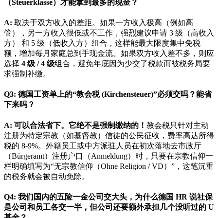
（Steuerklasse）才能拿到最多的现金？
A:
取决于双方收入的差距。如果一方收入极高（例如高
管），另一方收入很低或不工作，强烈建议申请 3 级（高收入
方） 和 5 级（低收入方）组合，这样能最大限度集中免税
额，增加每月家庭总到手现金流。如果双方收入差不多，则应
选择
4 级 / 4 级
组合，避免年底因为少交了税款而被税务局要
求强制补缴。
Q3: 德国工资单上的“教会税 (Kirchensteuer)”必须交吗？能省
下来吗？
A:
可以合法省下。它绝不是强制缴纳的！
教会税只针对主动
注册为特定宗教（如基督教）信徒的公民征收，费率高达所得
税的 8-9%。外籍员工或中方派驻人员在初次落地去市政厅
（Bürgeramt）注册户口（Anmeldung）时，只要在宗教信仰一
栏明确填写为“无宗教信仰（Ohne Religion / VD）”，这笔沉重
的税务就会被自动免除。
Q4: 我们国内的五险一金公司交大头，为什么德国 HR 说社保
是公司和员工各交一半，但公司还要额外承担几个没听过的 U
基金？