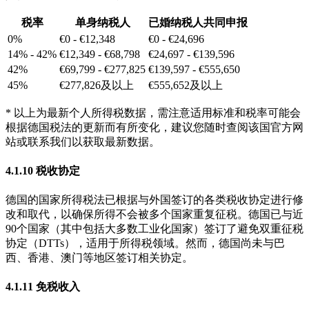
税率
单身纳税人
已婚纳税人共同申报
0%
€0 - €12,348
€0 - €24,696
14% - 42%
€12,349 - €68,798
€24,697 - €139,596
42%
€69,799 - €277,825
€139,597 - €555,650
45%
€277,826及以上
€555,652及以上
* 以上为最新个人所得税数据，需注意适用标准和税率可能会
根据德国税法的更新而有所变化，建议您随时查阅该国官方网
站或联系我们以获取最新数据。
4.1.10 税收协定
德国的国家所得税法已根据与外国签订的各类税收协定进行修
改和取代，以确保所得不会被多个国家重复征税。德国已与近
90个国家（其中包括大多数工业化国家）签订了避免双重征税
协定（DTTs），适用于所得税领域。然而，德国尚未与巴
西、香港、澳门等地区签订相关协定。
4.1.11 免税收入