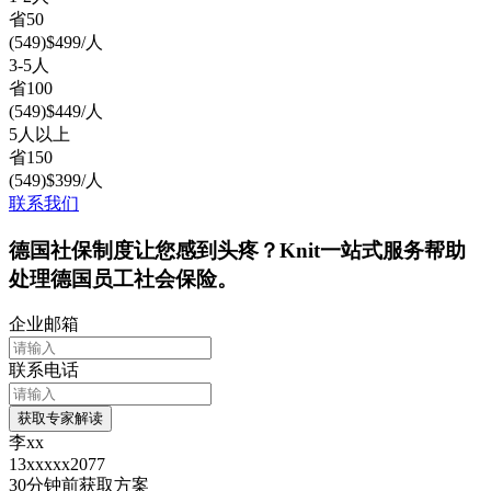
省
50
(
549
)
$
499
/人
3-5人
省
100
(
549
)
$
449
/人
5人以上
省
150
(
549
)
$
399
/人
联系我们
德国社保制度让您感到头疼？Knit一站式服务帮助
处理德国员工社会保险。
企业邮箱
联系电话
获取专家解读
李xx
13xxxxx2077
30分钟前
获取方案