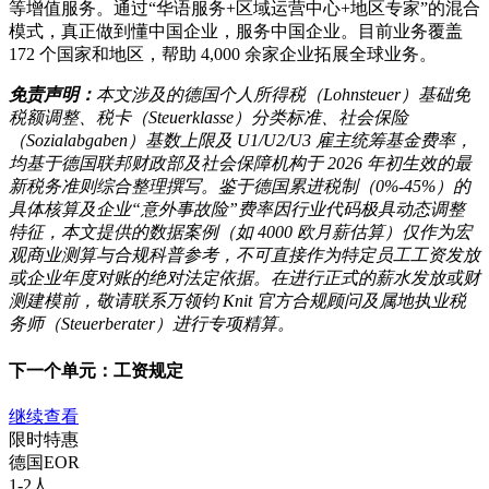
等增值服务。通过“华语服务+区域运营中心+地区专家”的混合
模式，真正做到懂中国企业，服务中国企业。目前业务覆盖
172 个国家和地区，帮助 4,000 余家企业拓展全球业务。
免责声明：
本文涉及的德国个人所得税（Lohnsteuer）基础免
税额调整、税卡（Steuerklasse）分类标准、社会保险
（Sozialabgaben）基数上限及 U1/U2/U3 雇主统筹基金费率，
均基于德国联邦财政部及社会保障机构于 2026 年初生效的最
新税务准则综合整理撰写。鉴于德国累进税制（0%-45%）的
具体核算及企业“意外事故险”费率因行业代码极具动态调整
特征，本文提供的数据案例（如 4000 欧月薪估算）仅作为宏
观商业测算与合规科普参考，不可直接作为特定员工工资发放
或企业年度对账的绝对法定依据。在进行正式的薪水发放或财
测建模前，敬请联系万领钧 Knit 官方合规顾问及属地执业税
务师（Steuerberater）进行专项精算。
下一个单元：
工资规定
继续查看
限时特惠
德国
EOR
1-2人