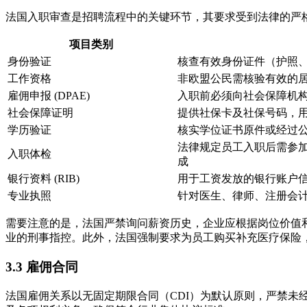
法国入职审查是招聘流程中的关键环节，其要求受到法律的严
项目类别
身份验证
核查有效身份证件（护照
工作资格
非欧盟公民需核验有效的
雇佣申报 (DPAE)
入职前必须向社会保障机构（
社会保障证明
提供社保卡及社保号码，
学历验证
核实学位证书原件或经过
法律规定员工入职后需参加
入职体检
成
银行资料 (RIB)
用于工资发放的银行账户
专业执照
针对医生、律师、注册会
需要注意的是，法国严禁询问薪资历史，企业应根据岗位价值和
业的刑事指控。此外，法国强制要求为员工购买补充医疗保险，
3.3 雇佣合同
法国雇佣关系以无固定期限合同（CDI）为默认原则，严禁