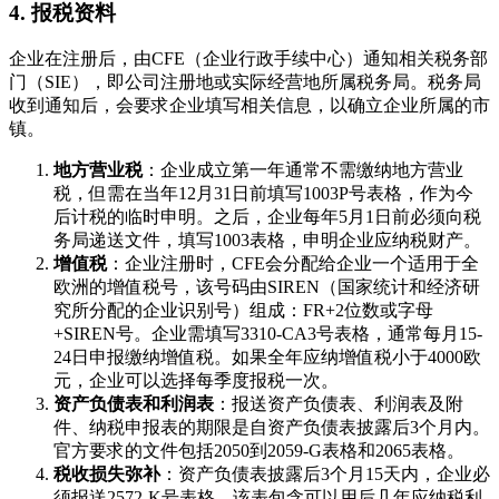
4. 报税资料
企业在注册后，由CFE（企业行政手续中心）通知相关税务部
门（SIE），即公司注册地或实际经营地所属税务局。税务局
收到通知后，会要求企业填写相关信息，以确立企业所属的市
镇。
地方营业税
：企业成立第一年通常不需缴纳地方营业
税，但需在当年12月31日前填写1003P号表格，作为今
后计税的临时申明。之后，企业每年5月1日前必须向税
务局递送文件，填写1003表格，申明企业应纳税财产。
增值税
：企业注册时，CFE会分配给企业一个适用于全
欧洲的增值税号，该号码由SIREN（国家统计和经济研
究所分配的企业识别号）组成：FR+2位数或字母
+SIREN号。企业需填写3310-CA3号表格，通常每月15-
24日申报缴纳增值税。如果全年应纳增值税小于4000欧
元，企业可以选择每季度报税一次。
资产负债表和利润表
：报送资产负债表、利润表及附
件、纳税申报表的期限是自资产负债表披露后3个月内。
官方要求的文件包括2050到2059-G表格和2065表格。
税收损失弥补
：资产负债表披露后3个月15天内，企业必
须报送2572-K号表格。该表包含可以用后几年应纳税利