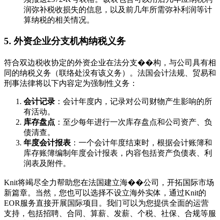
润弥补税收损失的信息，以及前几年所需弥补利润等计
算纳税的相关情况。
5. 外资企业分支机构纳税义务
符合双边税收协定的外资企业在法分支��构，与公司具有相
同的纳税义务（联络处没有该义务）。法国会计法规、贸易和
刑事法律将以下内容定为强制性义务：
会计记录
：会计年度内，记录对公司财物产生影响的所
有活动。
库存盘点
：至少每年进行一次库存盘点和公司资产、负
债清查。
年度会计报表
：一个会计年度结束时，根据会计账簿和
库存账簿编制年度会计报表，内容包括资产负债表、利
润表及附件。
Knit将竭尽全力帮助您在法国建立海��公司，开拓国际市场
新篇章。当然，您也可以选择不设立海外实体，通过Knit的
EOR服务直接开展国际项目。我们可以为您提供全面的运营
支持，包括招聘、合同、算薪、发薪、个税、社保、合规等服