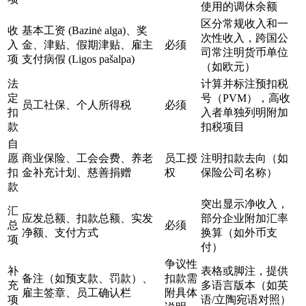
使用的调休余额
区分常规收入和一
收
基本工资 (Bazinė alga)、奖
次性收入，跨国公
入
金、津贴、假期津贴、雇主
必须
司常注明货币单位
项
支付病假 (Ligos pašalpa)
（如欧元）
法
计算并标注预扣税
定
号（PVM），高收
员工社保、个人所得税
必须
扣
入者单独列明附加
款
扣税项目
自
愿
商业保险、工会会费、养老
员工授
注明扣款去向（如
扣
金补充计划、慈善捐赠
权
保险公司名称）
款
突出显示净收入，
汇
应发总额、扣款总额、实发
部分企业附加汇率
总
必须
净额、支付方式
换算（如外币支
项
付）
争议性
补
表格或脚注，提供
备注（如预支款、罚款）、
扣款需
充
多语言版本（如英
雇主签章、员工确认栏
附具体
项
语/立陶宛语对照）