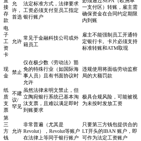
直
必须通过SEPA（欧洲单
允
法定标准方式，法律要求
接
一支付区）转账，雇主需
许，
工资必须支付至员工指定
存
确保资金在合同约定期限
首选
银行账户
款
内到账
电
子
雇主不能强制员工开通特
常见于金融科技公司或外
工
允许
定银行卡。卡片必须支持
籍员工
资
标准转账和ATM取现
卡
仅在极少数《劳动法》豁
现
免的特殊行业（如国际海
违规使用将面临劳动监察
禁止
金
事人员）且有书面协议时
局的大额罚款
允许
纸
虽然法律未明文禁止，但
不建
质
立陶宛银行系统已基本淘
极具合规风险，可能被视
议/
支
汰支票，且难以满足即时
为未按时发放工资
罕见
票
到账要求
第
三
非常普遍（尤其是
只要第三方钱包提供合的
方
允许
Revolut），Revolut等账户
LT开头的IBAN 账户，即
钱
在法律上等同于银行账户
可作为法定工资账户