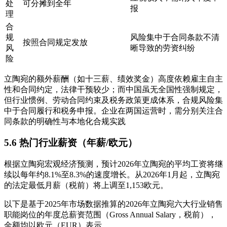
处
可分摊到全年
报
理
合
规
风险集中于合同条款不清
按照合同规定发放
风
晰导致的劳资纠纷
险
立陶宛的额外薪酬（如十三薪、绩效奖金）高度依赖雇主自主
性和合同约定，法律干预较少；而中国虽无全国性强制规定，
但行业惯例、劳动合同约束及税务政策更成体系，合规风险集
中于合同履行和税务申报。企业在两国运营时，需分别关注合
同条款的明确性与本地化合规实践
5.6 热门行业薪资（年薪/欧元）
根据立陶宛宏观经济预测，预计2026年立陶宛的平均工资将继
续以每年约8.1%至8.3%的速度增长。从2026年1月起，立陶宛
的法定最低月薪（税前）将上调至1,153欧元。
以下是基于2025年市场数据推算的2026年立陶宛六大行业销售
职能岗位的年度总薪资范围（Gross Annual Salary，税前），
金额均以欧元（EUR）表示。