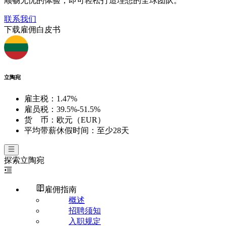
顺畅无忧的体验，即可轻松打造理想的全球团队。
联系我们
下载雇佣白皮书
立陶宛
雇主税：
1.47%
雇员税：
39.5%-51.5%
货 币：
欧元（EUR）
平均带薪休假时间：
至少28天
探索
立陶宛
雇佣指南
概述
招聘须知
入职规定