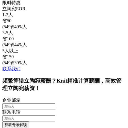
限时特惠
立陶宛
EOR
1-2人
省
50
(
549
)
$
499
/人
3-5人
省
100
(
549
)
$
449
/人
5人以上
省
150
(
549
)
$
399
/人
联系我们
频繁算错立陶宛薪酬？Knit精准计算薪酬，高效管
理立陶宛薪资！
企业邮箱
联系电话
获取专家解读