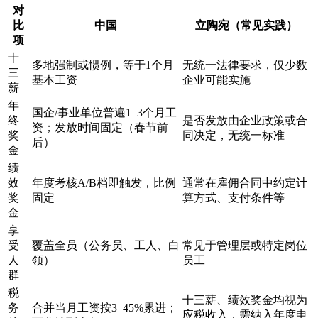
对
比
中国
立陶宛（常见实践）
项
十
多地强制或惯例，等于1个月
无统一法律要求，仅少数
三
基本工资
企业可能实施
薪
年
国企/事业单位普遍1–3个月工
终
是否发放由企业政策或合
资；发放时间固定（春节前
奖
同决定，无统一标准
后）
金
绩
效
年度考核A/B档即触发，比例
通常在雇佣合同中约定计
奖
固定
算方式、支付条件等
金
享
受
覆盖全员（公务员、工人、白
常见于管理层或特定岗位
人
领）
员工
群
税
十三薪、绩效奖金均视为
务
合并当月工资按3–45%累进；
应税收入，需纳入年度申