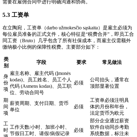
需要在雇佣合同中进行明确沟通和协商。
5.3 工资单
在立陶宛，工资单（darbo užmokesčio sąskaita）是雇主必须为
每位雇员准备的正式文件，核心特征是“税费合并”，即员工合
同工资（Bruto）几乎包含了所有社保成本，而雇主仅需额外
缴纳极小比例的保障性税费。主要部分如下：
类
字段
要求
常见做法
别
雇主名称、雇主代码 (Įmonės
身
kodas)、员工姓名、员工个人
公司抬头，通常在
份
必须
代码 (Asmens kodas)、员工职
顶部显著位置
项
位、劳动合同号
期
工资单必须注明具
薪资周期、支付日期、货币
间
必须
体的月份和年份，
单位
项
法定货币为欧元
部分企业通过薪资
工
工作天数/小时、加班小时、
软件自动同步考勤
时
必须
节假日工时、请假/病假记录
系统数据，标注未
项