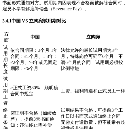
书面形式通知对方。试用期内因表现不合格而被解除合同时，
雇员不享有解雇补偿金（Severance Pay）。
3.4.1中国 VS 立陶宛试用期对比
方
中国
立陶宛
面
试
依合同期限：3个月-1年
法律允许的最长试用期为3个
用
合同：≤1个月、1-3年：
月，特殊岗位可延至6个月；不
期
≤2个月、>3年或无固定
满6个月的合同，试用期必须按
长
期限：≤6个月
比例缩短
度
试
用
≥正式工资80%；须明确
期
工资、福利待遇和正式员工一样
合同中规定
工
资
终
试用结果不合格，可提前3个工
需证明不合格（如绩效
止
作日以书面形式通知终止合同，
差），提前3天书面通
条
无需支付遣散费，但不能带有歧
知；违法终止需补偿
件
视性或非法理由