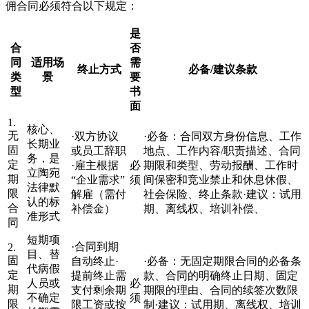
佣合同必须符合以下规定：
是
合
否
同
适用场
需
终止方式
必备/建议条款
类
景
要
型
书
面
1.
核心、
无
·双方协议
·必备：合同双方身份信息、工作
长期业
固
或员工辞职
地点、工作内容/职责描述、合同
务，是
定
·雇主根据
必
期限和类型、劳动报酬、工作时
立陶宛
期
“企业需求”
须
间保密和竞业禁止和休息休假、
法律默
限
解雇（需付
社会保险、终止条款·建议：试用
认的标
合
补偿金）
期、离线权、培训补偿、
准形式
同
短期项
·合同到期
2.
目、替
固
自动终止·
·必备：无固定期限合同的必备条
代病假
定
提前终止需
款、合同的明确终止日期、固定
人员或
必
期
支付剩余期
期限的理由、合同的续签次数限
不确定
须
限
限工资或按
制·建议：试用期、离线权、培训