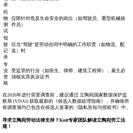
录
药
物
仅限针对危及生命安全的岗位（如驾驶员、重型机械操
测
作员）
试
驾
驶
仅当“驾驶”是劳动合同中明确的工作职责（如物流、配
记
送）时
录
专
业
受监管的行业（如医生、律师、建筑工程师），雇主必
资
须核实其执业证书
格
在2026年进行背景调查前，建议通过 立陶宛国家数据保护监
察局 (VDAI) 获取最新的《候选人数据处理指南》，并确保所
有调查项均已包含在候选人签署的《隐私告知与授权书》中。
寻求立陶宛劳动法律支持？Knit专家团队解读立陶宛劳工法
规！