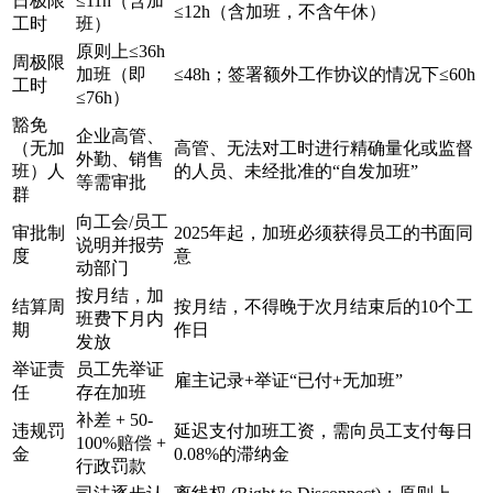
日极限
≤11h（含加
≤12h（含加班，不含午休）
工时
班）
原则上≤36h
周极限
加班（即
≤48h；签署额外工作协议的情况下≤60h
工时
≤76h）
豁免
企业高管、
（无加
高管、无法对工时进行精确量化或监督
外勤、销售
班）人
的人员、未经批准的“自发加班”
等需审批
群
向工会/员工
审批制
2025年起，加班必须获得员工的书面同
说明并报劳
度
意
动部门
按月结，加
结算周
按月结，不得晚于次月结束后的10个工
班费下月内
期
作日
发放
举证责
员工先举证
雇主记录+举证“已付+无加班”
任
存在加班
补差 + 50-
违规罚
延迟支付加班工资，需向员工支付每日
100%赔偿 +
金
0.08%的滞纳金
行政罚款