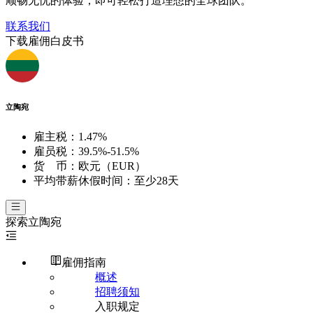
顺畅无忧的体验，即可轻松打造理想的全球团队。
联系我们
下载雇佣白皮书
立陶宛
雇主税：
1.47%
雇员税：
39.5%-51.5%
货 币：
欧元（EUR）
平均带薪休假时间：
至少28天
探索
立陶宛
雇佣指南
概述
招聘须知
入职规定