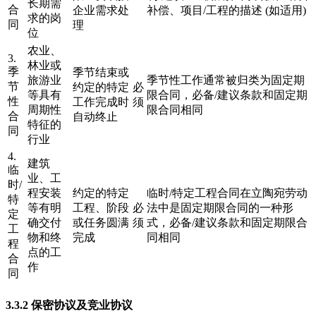
长期需
合
企业需求处
补偿、项目/工程的描述 (如适用)
求的岗
同
理
位
农业、
3.
林业或
季
季节结束或
旅游业
季节性工作通常被归类为固定期
节
约定的特定
必
等具有
限合同，必备/建议条款和固定期
性
工作完成时
须
周期性
限合同相同
合
自动终止
特征的
同
行业
4.
建筑
临
业、工
时/
程安装
约定的特定
临时/特定工程合同在立陶宛劳动
特
等有明
工程、阶段
必
法中是固定期限合同的一种形
定
确交付
或任务圆满
须
式，必备/建议条款和固定期限合
工
物和终
完成
同相同
程
点的工
合
作
同
3.3.2 保密协议及竞业协议