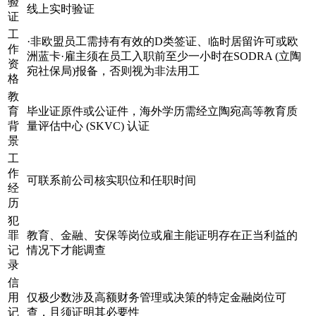
验
线上实时验证
证
工
·非欧盟员工需持有有效的D类签证、临时居留许可或欧
作
洲蓝卡·雇主须在员工入职前至少一小时在SODRA (立陶
资
宛社保局)报备，否则视为非法用工
格
教
育
毕业证原件或公证件，海外学历需经立陶宛高等教育质
背
量评估中心 (SKVC) 认证
景
工
作
可联系前公司核实职位和任职时间
经
历
犯
罪
教育、金融、安保等岗位或雇主能证明存在正当利益的
记
情况下才能调查
录
信
用
仅极少数涉及高额财务管理或决策的特定金融岗位可
记
查，且须证明其必要性