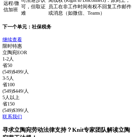
司法逐步认
离线权 (Right to Disconnect)：原则上，
远程/微
可，但取证
员工在非工作时间有权不回复工作邮件
信加班
难
或消息（如微信、Teams）
下一个单元：
社保税务
继续查看
限时特惠
立陶宛
EOR
1-2人
省
50
(
549
)
$
499
/人
3-5人
省
100
(
549
)
$
449
/人
5人以上
省
150
(
549
)
$
399
/人
联系我们
寻求立陶宛劳动法律支持？Knit专家团队解读立陶