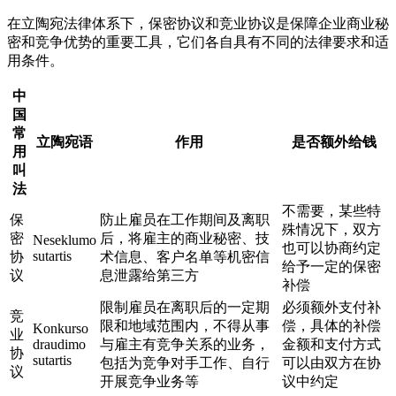
在立陶宛法律体系下，保密协议和竞业协议是保障企业商业秘
密和竞争优势的重要工具，它们各自具有不同的法律要求和适
用条件。
中
国
常
立陶宛语
作用
是否额外给钱
用
叫
法
不需要，某些特
保
防止雇员在工作期间及离职
殊情况下，双方
密
后，将雇主的商业秘密、技
Neseklumo
也可以协商约定
sutartis
协
术信息、客户名单等机密信
给予一定的保密
议
息泄露给第三方
补偿
限制雇员在离职后的一定期
必须额外支付补
竞
限和地域范围内，不得从事
偿，具体的补偿
Konkurso
业
draudimo
与雇主有竞争关系的业务，
金额和支付方式
协
sutartis
包括为竞争对手工作、自行
可以由双方在协
议
开展竞争业务等
议中约定