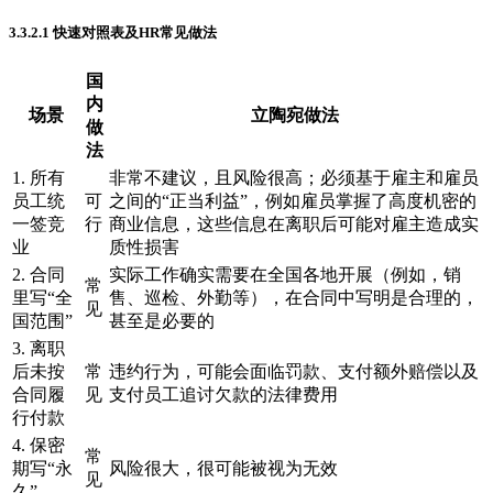
3.3.2.1 快速对照表及HR常见做法
国
内
场景
立陶宛做法
做
法
1. 所有
非常不建议，且风险很高；必须基于雇主和雇员
员工统
可
之间的“正当利益”，例如雇员掌握了高度机密的
一签竞
行
商业信息，这些信息在离职后可能对雇主造成实
业
质性损害
2. 合同
实际工作确实需要在全国各地开展（例如，销
常
里写“全
售、巡检、外勤等），在合同中写明是合理的，
见
国范围”
甚至是必要的
3. 离职
后未按
常
违约行为，可能会面临罚款、支付额外赔偿以及
合同履
见
支付员工追讨欠款的法律费用
行付款
4. 保密
常
期写“永
风险很大，很可能被视为无效
见
久”