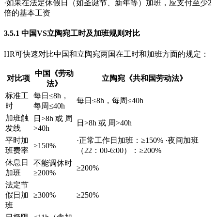
·如果在法定休假日（如圣诞节、新年等）加班，应支付至少2
倍的基本工资
3.5.1 中国VS立陶宛工时及加班规则对比
HR可快速对比中国和立陶宛两国在工时和加班方面的规定：
中国《劳动
对比项
立陶宛《共和国劳动法》
法》
标准工
每日≤8h，
每日≤8h，每周≤40h
时
每周≤40h
加班触
日>8h 或 周
日>8h 或 周>40h
发线
>40h
平时加
·正常工作日加班：≥150% ·夜间加班
≥150%
班费率
（22：00-6:00）：≥200%
休息日
不能调休时
≥200%
加班
≥200%
法定节
假日加
≥300%
≥250%
班