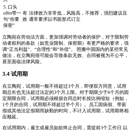
5. 口头
offer带一
有
法律效力非常低，风险高，不推荐，强烈建议且
句“你要
效
通常要求以书面形式订立
保密”
立陶宛在劳动法方面，更加强调对劳动者的保护，对于限制劳
动者权利的条款（如竞业限制、保密期）有更严格的要求，强
调“正当利益”、“合理性”和“补偿”。 照搬中国国内的某些常见
做法，在立陶宛很可能会导致条款无效、合同被视为不公平，
甚至面临法律风险。
3.4 试用期
在立陶宛，试用期一般不得超过3个月，即便双方同意，试用
期总长也无法超过法定的3个月上限。对于期限少于6个月的固
定期限合同，试用期必须根据合同总时长按比例缩短（例如，
1个月的合同，试用期不得超过半个月）。员工因病假、带薪
假或其他法定假期而缺勤的时间，不计入试用期，试用期将相
应顺延。
在试用期内，雇主或雇员如欲终止合同，需提前3个工作日 以