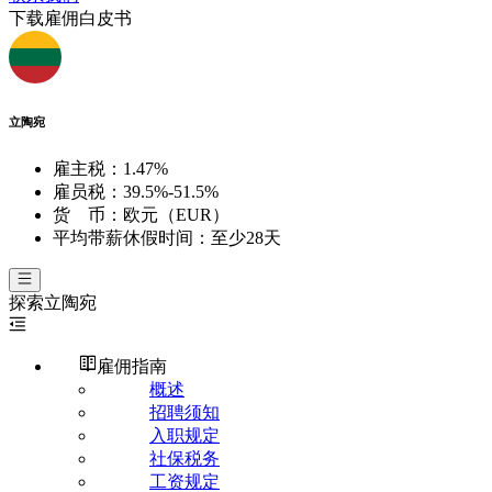
下载雇佣白皮书
立陶宛
雇主税：
1.47%
雇员税：
39.5%-51.5%
货 币：
欧元（EUR）
平均带薪休假时间：
至少28天
探索
立陶宛
雇佣指南
概述
招聘须知
入职规定
社保税务
工资规定