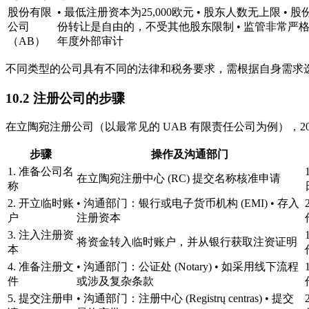
股份有限
• 最低注册资本为25,000欧元 • 股东人数无上限
公司
份转让是自由的，不受其他股东限制 • 监管非常
（AB）
年度外部审计
不同类型的公司具有不同的法律和税务要求，需根据自身需求
10.2 注册公司的步骤
在立陶宛注册公司（以最常见的 UAB 有限责任公司为例），
步骤
操作及沟通部门
1. 准备公司名
在立陶宛注册中心 (RC) 提交名称核准申请
称
2. 开立临时账
• 沟通部门：银行或电子货币机构 (EMI) • 存入
户
注册资本
3. 注入注册资
将资金转入临时账户，并从银行获取注资证明
本
4. 准备注册文
• 沟通部门：公证处 (Notary) • 如采用线下流程
件
或涉及复杂条款
5. 提交注册申
• 沟通部门：注册中心 (Registrų centras) • 提交