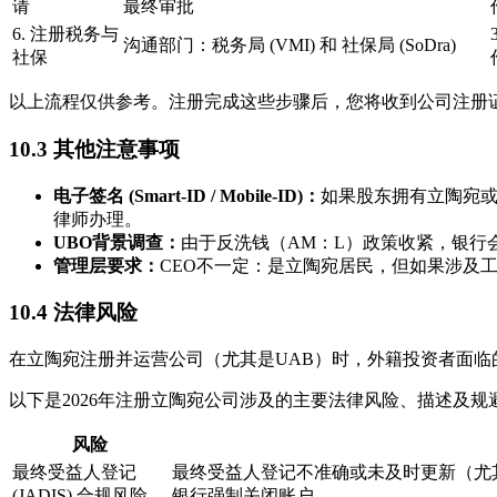
请
最终审批
6. 注册税务与
沟通部门：税务局 (VMI) 和 社保局 (SoDra)
社保
以上流程仅供参考。注册完成这些步骤后，您将收到公司注册
10.3 其他注意事项
电子签名 (Smart-ID / Mobile-ID)：
如果股东拥有立陶宛或
律师办理。
UBO背景调查：
由于反洗钱（AM：L）政策收紧，银行
管理层要求：
CEO不一定：是立陶宛居民，但如果涉及工
10.4 法律风险
在立陶宛注册并运营公司（尤其是UAB）时，外籍投资者面
以下是2026年注册立陶宛公司涉及的主要法律风险、描述及规
风险
最终受益人登记
最终受益人登记不准确或未及时更新（尤
(JADIS) 合规风险
银行强制关闭账户