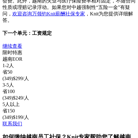
会费。此外，越南的失业与医疗保险费率相对固定，不随合同
性质或理赔记录浮动。如果您对中越强制性“五险一金”有疑
问，
欢迎咨询万领钧Knit薪酬社保专家
，Knit为您提供详细解
答。
下一个单元：
工资规定
继续查看
限时特惠
越南
EOR
1-2人
省
50
(
349
)
$
299
/人
3-5人
省
100
(
349
)
$
249
/人
5人以上
省
150
(
349
)
$
199
/人
联系我们
如何缴纳越南员工社保？Knit专家帮助您了解越南