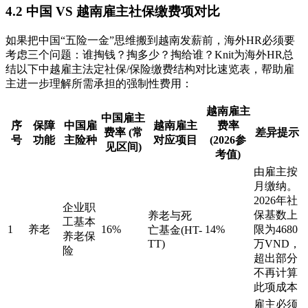
4.2 中国 VS 越南雇主社保缴费项对比
如果把中国“五险一金”思维搬到越南发薪前，海外HR必须要
考虑三个问题：谁掏钱？掏多少？掏给谁？Knit为海外HR总
结以下中越雇主法定社保/保险缴费结构对比速览表，帮助雇
主进一步理解所需承担的强制性费用：
越南雇主
中国雇主
序
保障
中国雇
越南雇主
费率
费率 (常
差异提示
号
功能
主险种
对应项目
(2026参
见区间)
考值)
由雇主按
月缴纳。
2026年社
企业职
保基数上
养老与死
工基本
1
养老
16%
14%
限为4680
亡基金(HT-
养老保
TT)
万VND，
险
超出部分
不再计算
此项成本
雇主必须