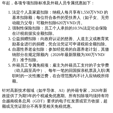
年起，各项专项扣除标准及外籍人员专属优惠如下：
法定个人及家庭扣除：纳税人每月享有1,550万VND 的
基本扣除额；每位符合条件的受扶养人（如子女、无劳
动能力父母）可额外扣除620万VND/月。
强制性保险扣除：员工个人承担的10.5%法定社会保险
在计税前据实全额扣除。
公益捐赠扣除：向政府认证的慈善、人道主义或教育奖
励基金进行的捐赠，凭合法凭证可申请税前全额扣除。
自愿性养老金扣除：参加经批准的自愿养老计划，其缴
纳部分在规定限额内（2026年最新限额为300万VND/
月）准予扣除。
外籍员工专属免税项：雇主为外籍员工支付的子女学费
（幼儿园至高中）、每年一笔的回国探亲机票及入职/离
职时的一次性搬迁费，在合理范围内不计入应纳税所得
额。
针对高新技术领域（如半导体、AI）的外籍专家，2026年新
政提供了为期5年的个税减免优惠期。所有扣除项均须持有符
合越南税务总局（GDT）要求的电子红发票或官方收据，超
额或无凭证部分不再享受相关免税优惠。