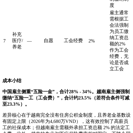
度
雇主通常
需根据工
会法强制
为员工缴
补充
纳工资总
医疗/
自愿
工会经费
7
—
2%
额的2%
养老
作为工会
经费，无
论是否成
立工会
成本小结
中国雇主侧重“五险一金”，合计28% - 34%。越南雇主侧强制
缴纳“五险一工（工会费）”，合计约23.5%（若符合条件可减
至23.3%）。
差异核心在于越南完全没有住房公积金制度，且养老金基数设
有固定上限（2026年为4,680万VND），这有效控制了高薪员
工的社保成本；但越南雇主需额外承担工资总额 2% 的法定工