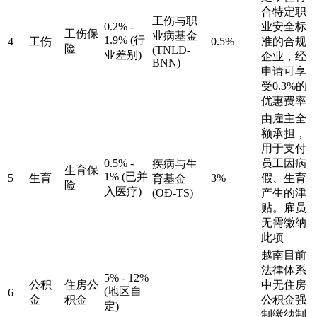
合特定职
工伤与职
0.2% -
业安全标
工伤保
业病基金
1.9% (行
4
工伤
0.5%
准的合规
险
(TNLĐ-
业差别)
企业，经
BNN)
申请可享
受0.3%的
优惠费率
由雇主全
额承担，
用于支付
0.5% -
员工因病
疾病与生
生育保
1% (已并
5
生育
3%
假、生育
育基金
险
入医疗)
(OĐ-TS)
产生的津
贴。雇员
无需缴纳
此项
越南目前
法律体系
5% - 12%
公积
住房公
中无住房
(地区自
6
—
—
金
积金
公积金强
定)
制缴纳制