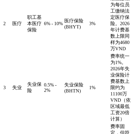
为每位员
工缴纳法
职工基
定医疗保
医疗保险
2
医疗
本医疗
6% - 10%
3%
险。2026
(BHYT)
保险
年计费基
数上限同
样为4680
万VND
费率统一
为1%。
2026年失
业保险计
费基数上
失业保
0.5% -
失业保险
3
失业
1%
限约为
2%
险
(BHTN)
11100万
VND（依
区域最低
工资20倍
计算）
费率固
定，但符