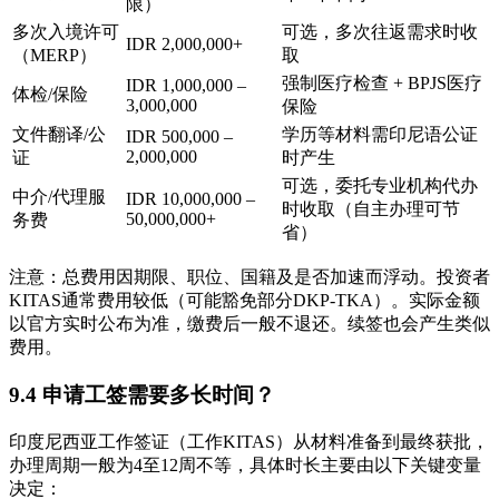
限）
多次入境许可
可选，多次往返需求时收
IDR 2,000,000+
（MERP）
取
强制医疗检查 + BPJS医疗
IDR 1,000,000 –
体检/保险
3,000,000
保险
文件翻译/公
学历等材料需印尼语公证
IDR 500,000 –
2,000,000
证
时产生
可选，委托专业机构代办
中介/代理服
IDR 10,000,000 –
时收取（自主办理可节
50,000,000+
务费
省）
注意：总费用因期限、职位、国籍及是否加速而浮动。投资者
KITAS通常费用较低（可能豁免部分DKP-TKA）。实际金额
以官方实时公布为准，缴费后一般不退还。续签也会产生类似
费用。
9.4 申请工签需要多长时间？
印度尼西亚工作签证（工作KITAS）从材料准备到最终获批，
办理周期一般为4至12周不等，具体时长主要由以下关键变量
决定：