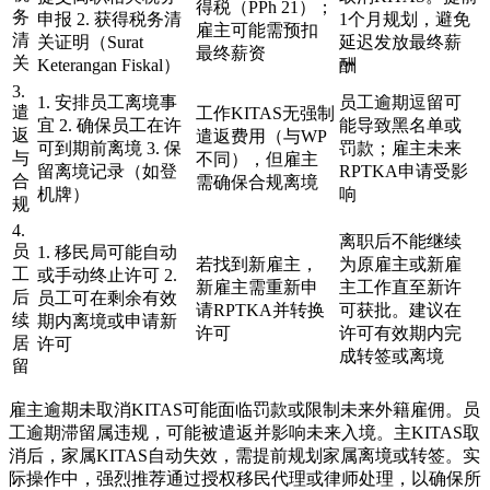
得税（PPh 21）；
务
申报 2. 获得税务清
1个月规划，避免
雇主可能需预扣
清
关证明（Surat
延迟发放最终薪
最终薪资
关
Keterangan Fiskal）
酬
3.
1. 安排员工离境事
员工逾期逗留可
遣
工作KITAS无强制
宜 2. 确保员工在许
能导致黑名单或
返
遣返费用（与WP
可到期前离境 3. 保
罚款；雇主未来
与
不同），但雇主
留离境记录（如登
RPTKA申请受影
合
需确保合规离境
机牌）
响
规
4.
离职后不能继续
员
1. 移民局可能自动
若找到新雇主，
为原雇主或新雇
工
或手动终止许可 2.
新雇主需重新申
主工作直至新许
后
员工可在剩余有效
请RPTKA并转换
可获批。建议在
续
期内离境或申请新
许可
许可有效期内完
居
许可
成转签或离境
留
雇主逾期未取消KITAS可能面临罚款或限制未来外籍雇佣。员
工逾期滞留属违规，可能被遣返并影响未来入境。主KITAS取
消后，家属KITAS自动失效，需提前规划家属离境或转签。实
际操作中，强烈推荐通过授权移民代理或律师处理，以确保所