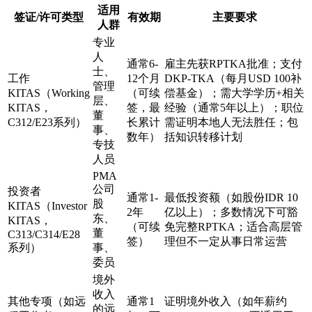
适用
签证/许可类型
有效期
主要要求
人群
专业
人
通常6-
雇主先获RPTKA批准；支付
士、
工作
12个月
DKP-TKA（每月USD 100补
管理
KITAS（Working
（可续
偿基金）；需大学学历+相关
层、
KITAS，
签，最
经验（通常5年以上）；职位
董
C312/E23系列）
长累计
需证明本地人无法胜任；包
事、
数年）
括知识转移计划
专技
人员
PMA
公司
投资者
通常1-
最低投资额（如股份IDR 10
股
KITAS（Investor
2年
亿以上）；多数情况下可豁
东、
KITAS，
（可续
免完整RPTKA；适合高层管
董
C313/C314/E28
签）
理但不一定从事日常运营
系列）
事、
委员
境外
收入
其他专项（如远
通常1
证明境外收入（如年薪约
的远