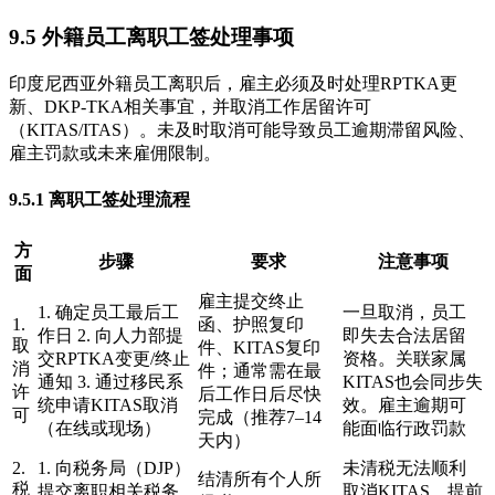
9.5 外籍员工离职工签处理事项
印度尼西亚外籍员工离职后，雇主必须及时处理RPTKA更
新、DKP-TKA相关事宜，并取消工作居留许可
（KITAS/ITAS）。未及时取消可能导致员工逾期滞留风险、
雇主罚款或未来雇佣限制。
9.5.1 离职工签处理流程
方
步骤
要求
注意事项
面
雇主提交终止
1. 确定员工最后工
一旦取消，员工
1.
函、护照复印
作日 2. 向人力部提
即失去合法居留
取
件、KITAS复印
交RPTKA变更/终止
资格。关联家属
消
件；通常需在最
通知 3. 通过移民系
KITAS也会同步失
许
后工作日后尽快
统申请KITAS取消
效。雇主逾期可
可
完成（推荐7–14
（在线或现场）
能面临行政罚款
天内）
2.
1. 向税务局（DJP）
未清税无法顺利
结清所有个人所
税
提交离职相关税务
取消KITAS。提前