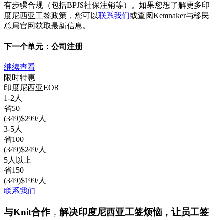
有步骤合规（包括BPJS社保注销等）。如果您想了解更多印
度尼西亚工签政策，您可以
联系我们
或查阅Kemnaker与移民
总局官网获取最新信息。
下一个单元：
公司注册
继续查看
限时特惠
印度尼西亚
EOR
1-2人
省
50
(
349
)
$
299
/人
3-5人
省
100
(
349
)
$
249
/人
5人以上
省
150
(
349
)
$
199
/人
联系我们
与Knit合作，解决印度尼西亚工签烦恼，让员工签