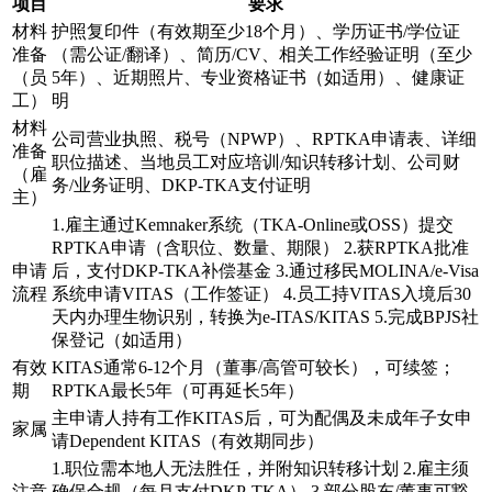
项目
要求
材料
护照复印件（有效期至少18个月）、学历证书/学位证
准备
（需公证/翻译）、简历/CV、相关工作经验证明（至少
（员
5年）、近期照片、专业资格证书（如适用）、健康证
工）
明
材料
公司营业执照、税号（NPWP）、RPTKA申请表、详细
准备
职位描述、当地员工对应培训/知识转移计划、公司财
（雇
务/业务证明、DKP-TKA支付证明
主）
1.雇主通过Kemnaker系统（TKA-Online或OSS）提交
RPTKA申请（含职位、数量、期限） 2.获RPTKA批准
申请
后，支付DKP-TKA补偿基金 3.通过移民MOLINA/e-Visa
流程
系统申请VITAS（工作签证） 4.员工持VITAS入境后30
天内办理生物识别，转换为e-ITAS/KITAS 5.完成BPJS社
保登记（如适用）
有效
KITAS通常6-12个月（董事/高管可较长），可续签；
期
RPTKA最长5年（可再延长5年）
主申请人持有工作KITAS后，可为配偶及未成年子女申
家属
请Dependent KITAS（有效期同步）
1.职位需本地人无法胜任，并附知识转移计划 2.雇主须
注意
确保合规（每月支付DKP-TKA） 3.部分股东/董事可豁