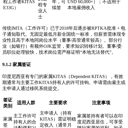
程工作者KITAS
年，可
USD 60,000+）；不适用于
程专
E33G）
续签
本地雇佣收入
业人
士
传统IMTA（工作许可）已于2018年后逐步被RPTKA批准 + 电
子通知取代。无固定最低月薪全国统一标准，但薪资需体现专
业性且高于本地同岗位水平（董事/高管通常较高）。部分行
业（如银行）有额外OJK监管，要求知识转移计划。董事/委
员职位处理较快，技术岗位需严格证明“本地无法替代”。
9.1.2 家属签证
印度尼西亚有专门的家属KITAS（Dependent KITAS），有效
期通常与主要工作KITAS持有人的许可挂钩。申请需由雇主或
主申请人通过移民系统提交。
签证
适用人群
主要要求
注意事项
类别
主申请人（持有
主工作许可
家属签持有者可以在印
家属
KITAS）需证明稳
持有人的合
度尼西亚居住，可享受
签
定收入（通常月
法配偶和21
随行家属的福利，如子