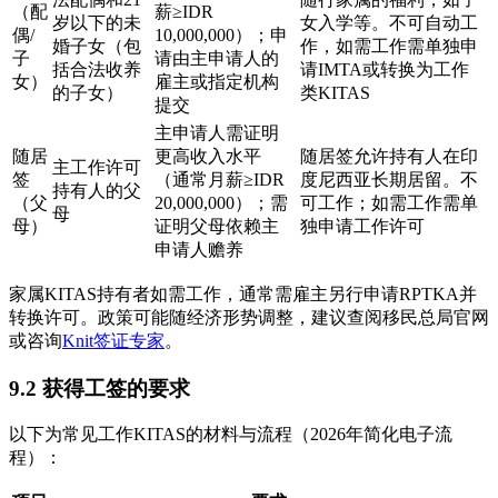
（配
薪≥IDR
岁以下的未
女入学等。不可自动工
偶/
10,000,000）；申
婚子女（包
作，如需工作需单独申
子
请由主申请人的
括合法收养
请IMTA或转换为工作
女）
雇主或指定机构
的子女）
类KITAS
提交
主申请人需证明
随居
更高收入水平
随居签允许持有人在印
主工作许可
签
（通常月薪≥IDR
度尼西亚长期居留。不
持有人的父
（父
20,000,000）；需
可工作；如需工作需单
母
母）
证明父母依赖主
独申请工作许可
申请人赡养
家属KITAS持有者如需工作，通常需雇主另行申请RPTKA并
转换许可。政策可能随经济形势调整，建议查阅移民总局官网
或咨询
Knit签证专家
。
9.2 获得工签的要求
以下为常见工作KITAS的材料与流程（2026年简化电子流
程）：