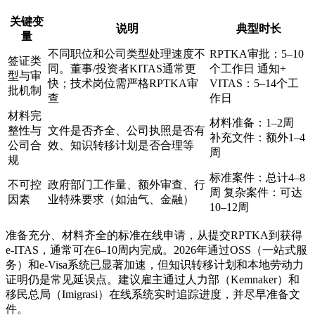
关键变
说明
典型时长
量
不同职位和公司类型处理速度不
RPTKA审批：5–10
签证类
同。董事/投资者KITAS通常更
个工作日 通知+
型与审
快；技术岗位需严格RPTKA审
VITAS：5–14个工
批机制
查
作日
材料完
材料准备：1–2周
整性与
文件是否齐全、公司执照是否有
补充文件：额外1–4
公司合
效、知识转移计划是否合理等
周
规
标准案件：总计4–8
不可控
政府部门工作量、额外审查、行
周 复杂案件：可达
因素
业特殊要求（如油气、金融）
10–12周
准备充分、材料齐全的标准在线申请，从提交RPTKA到获得
e-ITAS，通常可在6–10周内完成。2026年通过OSS（一站式服
务）和e-Visa系统已显著加速，但知识转移计划和本地劳动力
证明仍是常见延误点。建议雇主通过人力部（Kemnaker）和
移民总局（Imigrasi）在线系统实时追踪进度，并尽早准备文
件。