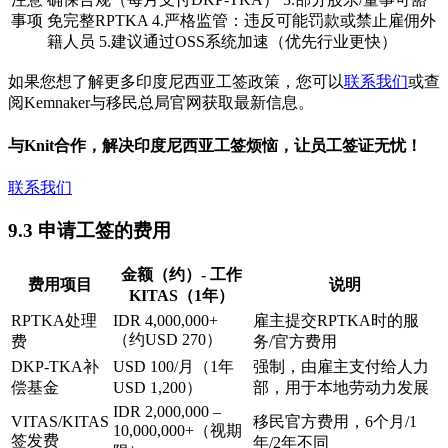
事项
免完整RPTKA 4.严格监管：违反可能罚款或禁止雇佣外
籍人员 5.建议通过OSS系统加速（优先行业更快）
如果您想了解更多印度尼西亚工签政策，您可以
联系我们
或查
阅Kemnaker与移民总局官网获取最新信息。
与Knit合作，解决印度尼西亚工签烦恼，让员工签证无忧！
联系我们
9.3 申请工签的费用
金额（约）- 工作
费用项目
说明
KITAS（1年）
RPTKA处理
IDR 4,000,000+
雇主提交RPTKA时的服
（约USD 270）
费
务/官方费用
DKP-TKA补
USD 100/月（1年
强制，由雇主支付给人力
偿基金
USD 1,200）
部，用于本地劳动力发展
IDR 2,000,000 –
VITAS/KITAS
移民官方费用，6个月/1
10,000,000+（视期
签发费
年/2年不同