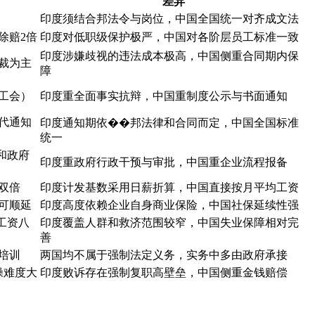
差异
印度须结合邦法令与岗位，中国全国统一对齐成文法
除赔2倍
印度对低职级保护极严，中国对各阶层员工标准一致
印度涉嫌歧视的违法成本极高，中国侧重合同期内保
裁为主
障
工会）
印度重全面事实抗辩，中国重制度公示与书面通知
月代通知
印度通知期依��邦法律和合同而定，中国全国标准
统一
和政府
印度重政府行政干预与审批，中国重企业流程报备
双倍
印度计发基数采用日薪折算，中国直接按月平均工资
可顺延
印度高度依赖企业自身商业保险，中国社保延续性强
工资八
印度覆盖人群和救济范围较窄，中国失业保障相对完
善
培训
两国均不属于强制法定义务，实务中多由政府承接
操难度大
印度败诉存在强制复职高壁垒，中国侧重金钱赔偿