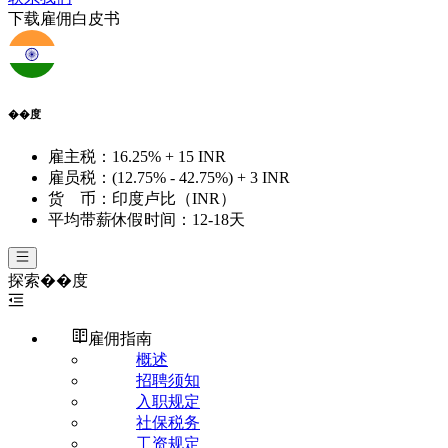
下载雇佣白皮书
��度
雇主税：
16.25% + 15 INR
雇员税：
(12.75% - 42.75%) + 3 INR
货 币：
印度卢比（INR）
平均带薪休假时间：
12-18天
探索
��度
雇佣指南
概述
招聘须知
入职规定
社保税务
工资规定