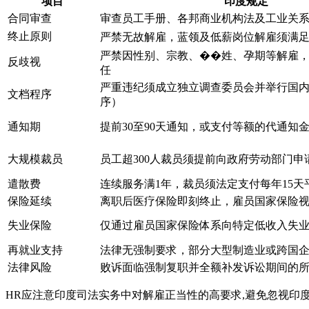
项目
印度规定
合同审查
审查员工手册、各邦商业机构法及工业关
终止原则
严禁无故解雇，蓝领及低薪岗位解雇须满
严禁因性别、宗教、��姓、孕期等解雇
反歧视
任
严重违纪须成立独立调查委员会并举行国
文档程序
序）
通知期
提前30至90天通知，或支付等额的代通知
大规模裁员
员工超300人裁员须提前向政府劳动部门申
遣散费
连续服务满1年，裁员须法定支付每年15天
保险延续
离职后医疗保险即刻终止，雇员国家保险
失业保险
仅通过雇员国家保险体系向特定低收入失
再就业支持
法律无强制要求，部分大型制造业或跨国
法律风险
败诉面临强制复职并全额补发诉讼期间的
HR应注意印度司法实务中对解雇正当性的高要求,避免忽视印