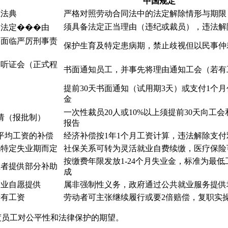
中国规定
系法典
严格对照劳动合同法中的法定解除情形与期限
须具备法定正当理由（违纪或裁员），违法解
足法定���由
，面临严厉刑事责
保护生育及特定患病期，禁止歧视但以民事仲
内听证会（正式程
书面通知员工，并事先将理由通知工会（若有
提前30天书面通知（试用期3天）或支付1个
金
金
一次性裁员20人或10%以上须提前30天向工会
请（报批制）
报告
平均工资的补偿
经济补偿按1年1个月工资计算，违法解除支付
视特定失业期而定
社保关系可转为灵活就业自费续缴，医疗保险
按缴费年限发放1-24个月失业金，标准为最低
业者提供部分补助
成
企业自愿提供
属非强制性义务，政府通过公共就业服务提供
所有工资
劳动者可主张继续履行或要2倍赔偿，复职实
度员工对公平性和法律保护的期望。