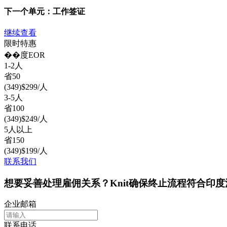
下一个单元：
工作签证
继续查看
限时特惠
��度
EOR
1-2人
省
50
(
349
)
$
299
/人
3-5人
省
100
(
349
)
$
249
/人
5人以上
省
150
(
349
)
$
199
/人
联系我们
想要妥善处理雇佣关系？Knit确保终止流程符合印
企业邮箱
联系电话