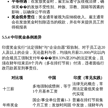
平等待遇
：在发放奖金时，雇主应遵守反歧视法律，确
保奖��的发放不受性别、种族、宗教、国籍等因素的
影响，以确保公平待遇
奖金税务责任
：奖金通常被视为应纳税收入。雇主通常
会在发放奖金时扣除适当的税款，并在年末提供员工所
得税报表
5.5.4 中印奖金条例差异
印度奖金实行“法定强制”与“企业自愿”双轨制。对于员工达20
人及以上的企业，无论盈利与否，均须向月薪21,000卢比以内
的合规员工强制支付年���资8.33%至20%的法定奖金，且
须在财年结束后8个月内（多在排灯节前）付清，违者面临行
政罚款甚至刑事责任。
对比项
中国
印度（常见实践）
法律无此概念，常
多地强制或惯例，等于
十三薪
用法定最低奖金替
1个月基本工资
代实现
国企/事业单位普遍1–3
普遍在排灯节前集
年终奖金
个月工资；发放时间固
中发放，须财年内