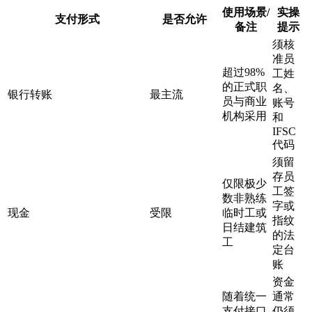
使用场景/
实操
支付形式
是否允许
备注
提示
须核
准员
超过98%
工姓
的正式职
名、
银行转账
最主流
员与商业
账号
机构采用
和
IFSC
代码
须留
存员
仅限极少
工签
数非熟练
字或
现金
受限
临时工或
指纹
日结建筑
的法
工
定台
账
资金
随着统一
通常
支付接口
仍须