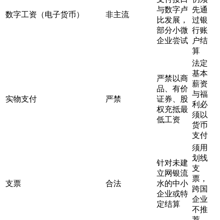
与数字卢
先通
数字工资（电子货币）
非主流
比发展，
过银
部分小微
行账
企业尝试
户结
算
法定
基本
严禁以商
薪资
品、有价
与福
实物支付
严禁
证券、股
利必
权充抵最
须以
低工资
货币
支付
须用
划线
针对未建
支
立网银流
票，
支票
合法
水的中小
跨国
企业或特
企业
定结算
不推
荐