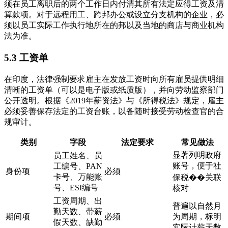
须在员工离职后的两个工作日内付清其所有法定应得工资及清
算款项。对于远程用工、跨邦办公或设立分支机构的企业，必
须以员工实际工作执行地所在的邦以及当地的商店与商业机构
法为准。
5.3 工资单
在印度，法律强制要求雇主在发放工资时向所有雇员提供明细
清晰的工资单（可以是电子版或纸质版），并向劳动监察部门
公开透明。根据《2019年薪资法》与《所得税法》规定，雇主
必须妥善保存法定的工资台账，以备随时接受劳动检查官的合
规审计。
类别
字段
法定要求
常见做法
显著列明政府
员工姓名、员
账号，便于社
工编号、PAN
身份项
必须
卡号、万能账
保税��关联
号、ESI编号
核对
工资周期、出
普遍以自然月
勤天数、带薪
期间项
必须
为周期，标明
假天数、缺勤
实际计薪天数