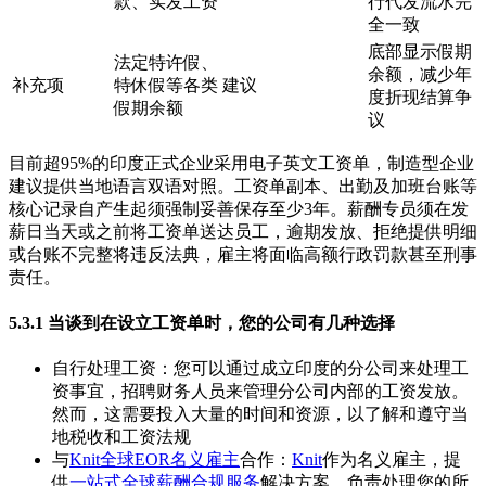
款、实发工资
行代发流水完
全一致
底部显示假期
法定特许假、
余额，减少年
补充项
特休假等各类
建议
度折现结算争
假期余额
议
目前超95%的印度正式企业采用电子英文工资单，制造型企业
建议提供当地语言双语对照。工资单副本、出勤及加班台账等
核心记录自产生起须强制妥善保存至少3年。薪酬专员须在发
薪日当天或之前将工资单送达员工，逾期发放、拒绝提供明细
或台账不完整将违反法典，雇主将面临高额行政罚款甚至刑事
责任。
5.3.1 当谈到在设立工资单时，您的公司有几种选择
自行处理工资：您可以通过成立印度的分公司来处理工
资事宜，招聘财务人员来管理分公司内部的工资发放。
然而，这需要投入大量的时间和资源，以了解和遵守当
地税收和工资法规
与
Knit全球EOR名义雇主
合作：
Knit
作为名义雇主，提
供
一站式全球薪酬合规服务
解决方案，负责处理您的所