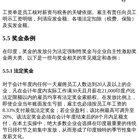
工资单是员工核对薪资与税务的关键依据。雇主有责任向员工
明示工资明细，列清应发金额、各项法定扣除（税费、保险）
及实发金额。
5.5 奖金条例
在印度，奖金的发放分为法定强制性奖金与企业自主性激励奖
金两大类。以下是一些与奖金相关的常见规定和条例：
5.5.1 法定奖金
对于会计年度内任何一天雇佣员工人数达到20人及以上的企
业，凡在会计年度内实际工作满30天且月薪在21,000印度卢比
法定限额以内的雇员均享有法定奖金索赔权。在发放比例上，
即使企业当年账面发生亏损，雇主也必须按员工年工资的
8.33%支付最低法定奖金；若企业盈利，该比例最高可调升至
20%。该法定奖金必须在会计年度结束后的8个月内足额支
付，在本土实操中，绝大多数企业会选择在印度最重要的传统
节日排灯节之前集中发放，从而形成了印度独特的季节性集中
发薪文化。