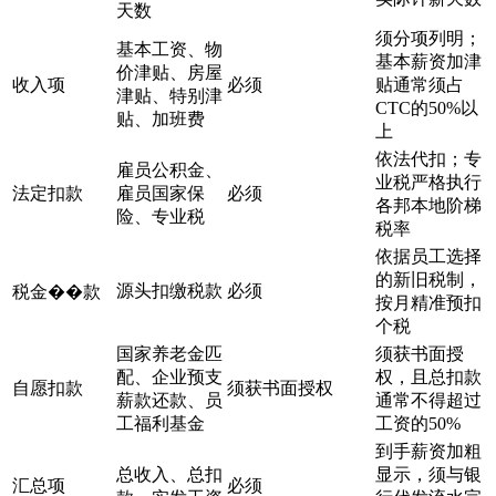
天数
须分项列明；
基本工资、物
基本薪资加津
价津贴、房屋
收入项
必须
贴通常须占
津贴、特别津
CTC的50%以
贴、加班费
上
依法代扣；专
雇员公积金、
业税严格执行
法定扣款
雇员国家保
必须
各邦本地阶梯
险、专业税
税率
依据员工选择
的新旧税制，
源头扣缴税款
必须
税金��款
按月精准预扣
个税
国家养老金匹
须获书面授
配、企业预支
权，且总扣款
自愿扣款
须获书面授权
薪款还款、员
通常不得超过
工福利基金
工资的50%
到手薪资加粗
总收入、总扣
显示，须与银
汇总项
必须