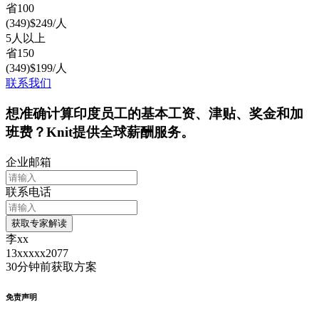
省
100
(
349
)
$
249
/人
5人以上
省
150
(
349
)
$
199
/人
联系我们
想准确计算印度员工的基本工资、津贴、奖金和加
班费？Knit提供全球薪酬服务。
企业邮箱
联系电话
获取专家解读
李xx
13xxxxx2077
30分钟前
获取方案
免责声明