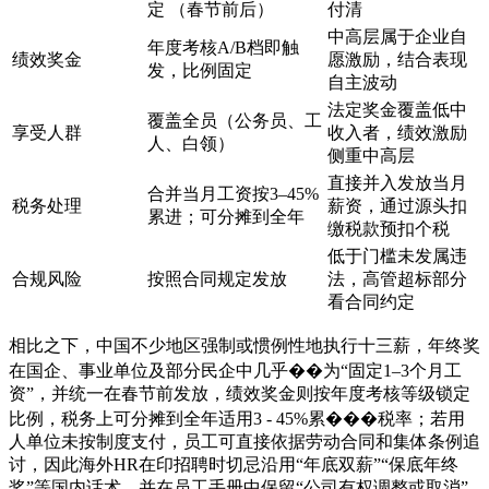
定 （春节前后）
付清
中高层属于企业自
年度考核A/B档即触
绩效奖金
愿激励，结合表现
发，比例固定
自主波动
法定奖金覆盖低中
覆盖全员（公务员、工
享受人群
收入者，绩效激励
人、白领）
侧重中高层
直接并入发放当月
合并当月工资按3–45%
税务处理
薪资，通过源头扣
累进；可分摊到全年
缴税款预扣个税
低于门槛未发属违
合规风险
按照合同规定发放
法，高管超标部分
看合同约定
相比之下，中国不少地区强制或惯例性地执行十三薪，年终奖
在国企、事业单位及部分民企中几乎��为“固定1–3个月工
资”，并统一在春节前发放，绩效奖金则按年度考核等级锁定
比例，税务上可分摊到全年适用3 - 45%累���税率；若用
人单位未按制度支付，员工可直接依据劳动合同和集体条例追
讨，因此海外HR在印招聘时切忌沿用“年底双薪”“保底年终
奖”等国内话术，并在员工手册中保留“公司有权调整或取消”