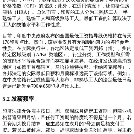
价格指数（CPI）的涨跌；此外，在适用情况下，还包括住房
津贴（HRA）。总体而言，印度的工人分为非熟练工人、半
熟练工人、熟练工人和高级熟练工人。最低工资的计算取决于
工人的技能水平和工作性质。
目前，印度中央政府发布的全国最低工资指导线仍维持在每天
178印度卢比。然而，该标准仅具有无强制约束力的咨询参考
性质。在实际执行中，各地区法定最低工资因邦（州）、州内
特定区域级别（A/B/C类地区）、行业分类、工作类型和所需
的技能水平等组合矩阵而存在显著差异。在经济发达或高消费
地区（如德里首都辖区、马哈拉施特拉邦、卡纳塔克邦等），
各邦法定的实际最低日薪和月薪标准远高于该指导线。例如，
在中央管辖行业或德里等大都市，非熟练工人的法定最低日薪
普遍已调升至700至850印度卢比以上。
5.2 发薪频率
印度法律允许雇主按日、周、双周或月确定工资期，但商业机
构普遍采用月结，且任何工资期的跨度均不得超过一个月。若
工资期为按月结算，雇主必须在次月的7号之前足额支付工
资。若员工被解雇、裁员、辞职或因企业关闭而离职，雇主必