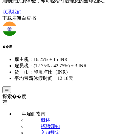
顺畅无忧的体验，即可轻松打造理想的全球团队。
联系我们
下载雇佣白皮书
��度
雇主税：
16.25% + 15 INR
雇员税：
(12.75% - 42.75%) + 3 INR
货 币：
印度卢比（INR）
平均带薪休假时间：
12-18天
探索
��度
雇佣指南
概述
招聘须知
入职规定