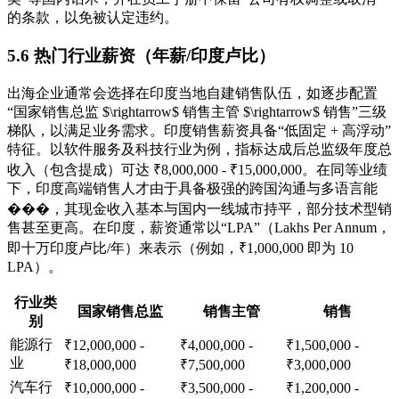
的条款，以免被认定违约。
5.6 热门行业薪资（年薪/印度卢比）
出海企业通常会选择在印度当地自建销售队伍，如逐步配置
“国家销售总监 $\rightarrow$ 销售主管 $\rightarrow$ 销售”三级
梯队，以满足业务需求。印度销售薪资具备“低固定 + 高浮动”
特征。以软件服务及科技行业为例，指标达成后总监级年度总
收入（包含提成）可达 ₹8,000,000 - ₹15,000,000。在同等业绩
下，印度高端销售人才由于具备极强的跨国沟通与多语言能
���，其现金收入基本与国内一线城市持平，部分技术型销
售甚至更高。在印度，薪资通常以“LPA”（Lakhs Per Annum，
即十万印度卢比/年）来表示（例如，₹1,000,000 即为 10
LPA）。
行业类
国家销售总监
销售主管
销售
别
能源行
₹12,000,000 -
₹4,000,000 -
₹1,500,000 -
业
₹18,000,000
₹7,500,000
₹3,000,000
汽车行
₹10,000,000 -
₹3,500,000 -
₹1,200,000 -