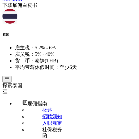
下载雇佣白皮书
泰国
雇主税：
5.2% - 6%
雇员税：
5% - 40%
货 币：
泰铢(THB)
平均带薪休假时间：
至少6天
探索
泰国
雇佣指南
概述
招聘须知
入职规定
社保税务