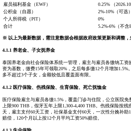
雇员福利基金（EWF）
0.25% （2026
公积金（自愿）
2%-10%（可选
个人所得税（PIT）
0%
合计
5.2%-6%（不
※ 以上为最新数据，需注意数据会根据政府政策更新和调整，
4.1.1 养老金、子女抚养金
泰国养老金由社会保险体系统一管理，雇主与雇员各缴纳工资的3%，
资为基数，缴费15年可领取20%，之后每多缴12个月增加1.
多不超过3个子女，金额较低且覆盖面有限。
4.1.2 医疗保险、伤残保险、生育保险、死亡抚恤金
医疗保险雇主与雇员各缴1.5%，覆盖门诊与住院，公立医院免费治疗，私立
上限900 THB，假牙五年上限1,300-4,400 THB。伤
天，雇主支付60天工资，社保基金支付60天，一次性分娩补助13,0
赔偿，120个月以上按12个月平均工资50%赔偿。
4.1.3 失业保险