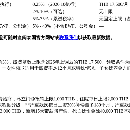
.10执行）
0.25% （2026.10执行）
THB 17,500/月
）
2%-10%（可选）
无上限
5%-35%（累进税率）
无固定上限（
含EWF、公积金）
5% - 40%（不含EWF、公积金）
—
您可随时查阅泰国官方网站或
联系我们
以获取最新数据。
缴费基数上限为2026年上调后的THB 17,500。领取条件
5%。一次性领取适用于缴费不足12个月或特殊情况。子女抚养金方面
门诊报销上限1,000 THB，住院每日上限2,000 THB，ICU每日
残保险按残疾程度分级，非严重残疾按日工资30%补偿最多180个月，严
00 THB，新增15天带薪陪产假。死亡抚恤金除40,000 THB