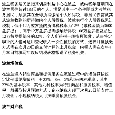
波兰税务居民是指其切身利益中心在波兰，或纳税年度期间在
波兰居住超过183天的个人。满足其中一个条件即成为波兰税
务居民，须就其在全球所得缴纳个人所得税。非居民仅需就其
从波兰收到的所得缴纳个人所得税。波兰实行个人所得税累进
税制，低于12万兹罗提的所得税税率为12%（减税金额为3600
兹罗提），高于12万兹罗提需缴纳所得税1.08万兹罗提及超过
12万兹罗提部分的32%。个人所得税一般按月预缴，从事特定
职业的人也可适用登记收入一次性征税的方式。选择月度预缴
方式需在次月20日前支付计算的上月税金，纳税人需在次年4
月30日前填写年度应纳税表格报送至税务机关。
波兰增值税
在波兰境内销售商品和提供服务在流通过程中的增值额按照一
定比例缴纳增值税，有23%、8%、5%和0%四种税率，其中
23%为基本税率，其他几种税率为特殊商品和服务税率。增值
税一般采取按月预缴方式，企业纳税人须于次月25日前支付上
月税金，小规模纳税人可按季度预缴税金。
波兰财产税