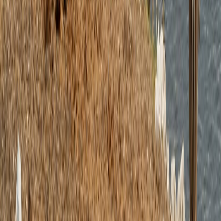
失或损害承担责任。
想要了解更多博茨瓦纳工资标准、福利、
待遇、社会保障等信息吗？
联系我们
扫码获取更多出海指南
产品
名义雇主EOR
专业雇主PEO
全球薪酬Payroll
对比
Knit vs Deel
Knit vs Horizons
Knit vs Atlas
Knit vs PayInOne