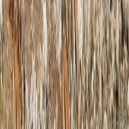
博茨瓦纳政局和经济状况较为稳定，因此务工风险较低。博茨
瓦纳对非技术型外籍劳务人员输入有严格限制，只有在投资者
提供证据证明其使用的技术在当地不可获得时，投资者方可引
入技术劳工。目前，中国与博茨瓦纳没有开展对外劳务合作，
中资企业在博茨瓦纳的项目以雇佣当地员工为主。
免责声明：本文内容引用自中国商务部
了解更多
政府机构
博茨瓦纳政府部门和相关机构一览表
博茨瓦纳政府
网址：
www.gov.bw
博茨瓦纳外交部