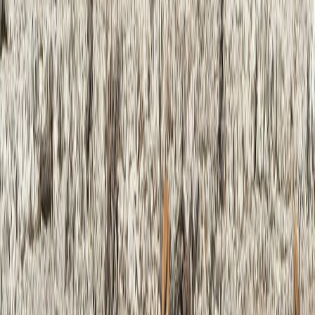
个月内提交转移定价文件或信息。不遵守转移定价法将会遭受
相应规定的惩罚。
避免双重征税协定
博茨瓦纳已与13个国家签订避免双重征税协定，与12个国家处
于商签阶段。对未签订避免双重征税协定的国家，其扣缴所得
税税率最高为15%。
博茨瓦纳特殊经济区域规定
2005年，在时任博茨瓦纳总统费斯图斯·莫哈埃的推动下，博
茨瓦纳成立经济顾问委员会（Botswana Economic Advisory
Council），旨在为博政府实现经济多元化及可持续发展提供
政策建议。同年，该委员会向政府建议借鉴中国等国家设立经
济特区的成功经验，创设博茨瓦纳经济特区，以更为灵活的方
式为境内外直接投资在劳工、土地、财税等方面提供优惠政
策，推动博茨瓦纳经济多元化、出口多元化并创造更多就业岗
位。
2015年，博茨瓦纳成立经济特区管理局（Special Economic