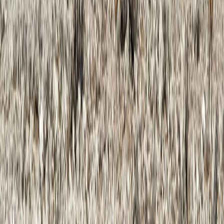
Zones Authority），是隶属于贸易和工业部内设机构，负责特
别经济区政策制定和具体实施。
经济特区情况
2011年，博茨瓦纳议会通过经济特区政策（Botswana Special
Economic Zones Policy），简化经济特区内的商业活动，具体
包括消除限制性政策和繁文缛节、解决基础设施不足、确保快
速获取商业用地、扩大出口基础及扩大就业等，同时提出设立
农业中心、创新中心、钻石中心、教育中心、卫生中心和交通
中心等6大中心，以具体落实政策。
2015年，博茨瓦纳总统签署《经济特区法案》（Special
Economic Zones Act No.13 of 2015），该法案明确将设立经济
特区管理局（Special Economic Zones Authority），以统筹管
理、协调博经济特区政策实施。根据法案，博茨瓦纳将建设8
个特别经济区，包括塞雷茨卡马爵士机场经济特区、哈博罗内
国际金融和科技园、洛巴策肉类和皮革工业园、皮奎金属冶炼
工业园、弗朗西斯敦矿业和物流园、帕拉佩油气产业园、图里
农业产业园和潘达马腾加农业产业园。