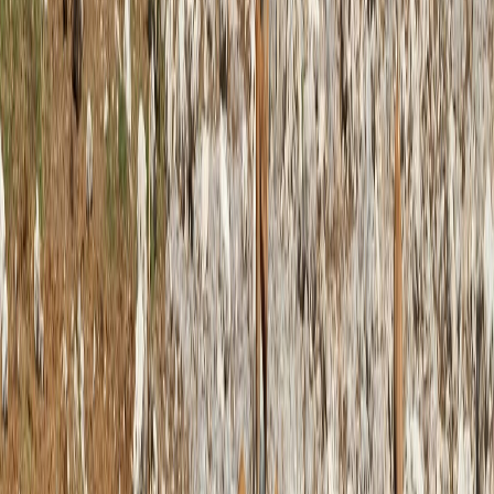
博茨瓦纳遣返
在聘用合同终止时，入职满3个月的雇员有权要求雇主将其送
回原籍或招聘地中离工作地较近的地点，途中发生的住宿、交
通及餐饮费等遣返费由雇主承担。如合同终止系因雇员疾病或
遭遇意外无法继续履行，雇主无需承担上述遣返义务。
博茨瓦纳遣散费
按照员工连续服务的期限计算发放遣散费，连续服务时间不足
5年，按照每月补贴1天的薪资进行计算；连续服务满5年以
上，对于超出5年部分的服务期间，发放两倍的遣散费。
外国人在当地工作的规定
博茨瓦纳外国人工作限制
为了解决本国人员的就业问题，博茨瓦纳严格限制外籍劳工进
入博茨瓦纳，要求企业尽量使用和培训当地劳工。只有高级管
理人员和技术人员，以及当地没有的技工才可从国外聘请。博
茨瓦纳移民法规定，所有受雇于博茨瓦纳的外籍人员，不论在