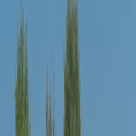
产品
产品
名义雇主EOR
为出海企业提供全球雇佣解决方案
专业雇主PEO
为出海企业提供合规、安全的人力资源外包服务
全球薪酬
为企业提供灵活、透明的全球薪酬解决方案
增值服务
全球猎头
连接全球人才库，快速组建全球团队
税务合规
税务合规交给我们，您可放心经营
补充福利
提供全面的福利计划，吸引和留住人才
工作签证
专业工签服务，让外派人才变简单