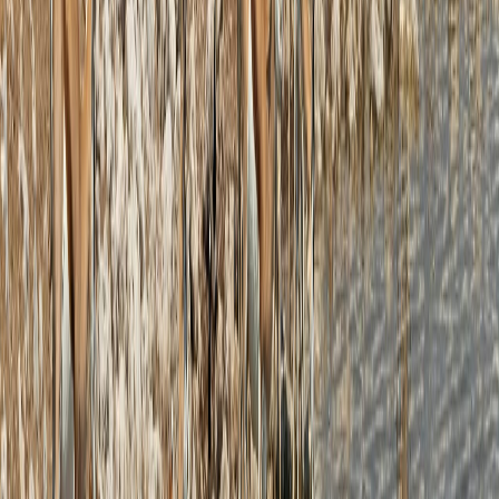
网址：
https://www.gov.bw/ministries/ministry-foreign-affairs
了解更多
注册公司
随着全球化进程的加快，越来越多的企业开始将目光投向海外
市场。如果您计划在博兹瓦纳设立海外公司，以期获得更广阔
的发展空间，不妨与Knit合作。Knit为您介绍博兹瓦纳注册公
司的主要流程和注意事项:
一、投资注册博兹瓦纳企业需要办理的手
续
1. 设立企业的形式
博茨瓦纳注册实体的类型包括：
独资企业（Sole Proprietorship）
合伙企业（Partnership）