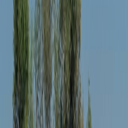
全球注册公司
合规注册全球公司，轻松拓展业务版图
全球HR行业词汇表
解读全球人力资源与薪酬服务行业专业术语概念
全球雇佣指南
白皮书
全球假期日历
活动
定价计划
关于
关于
关于我们
了解更多企业背景和专家团队
合作伙伴计划
成为万领钧合作伙伴，共同为出海企业赋能
登录/注册
联系我们
博茨瓦纳
与Knit合作，您无需开设本地实体，即可轻松在博茨瓦纳招聘
员工。我们为您管理员工的薪资、税收、福利、当地合规性以
及与员工就业相关的一切事宜。您只需享受我们的EOR解决
方案带来的顺畅无忧的体验，即可轻松打造理想的全球团队。