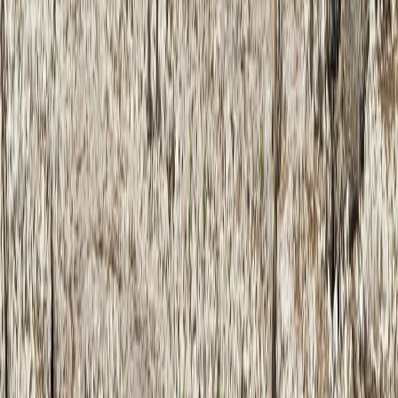
物流服务、国际贸易服务等。
本文内容引用自中国商务部。
了解更多
工作签证
想要了解最新博茨瓦纳的工作签证政策和流程？Knit致力于提
供一站式解决方案，为您的员工申请工作签证提供全方位支持
和帮助，现在让Knit带您了解博茨瓦纳的工作签证政策和流
程。
一、博茨瓦纳工作签证类型
根据《非公民就业法》，博茨瓦纳为在该国工作的所有外国雇
员提供一项工作签证，也称为工作许可证。雇主不得聘用员
工，除非他们持有有效的博茨瓦纳工作许可证或豁免证书。移
民局审查所有许可证，然后发放适当的有效期。通常，员工可
以通过再次进行初始申请流程来续签许可证。