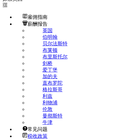
雇佣指南
薪酬报告
英国
伯明翰
贝尔法斯特
布莱顿
布里斯托尔
剑桥
爱丁堡
加的夫
直布罗陀
格拉斯哥
利兹
利物浦
伦敦
曼彻斯特
牛津
常见问题
税收政策