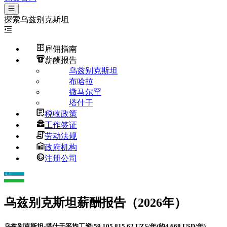
探索
乌兹别克斯坦
雇佣指南
薪酬报告
乌兹别克斯坦
布哈拉
撒马尔罕
塔什干
税收政策
工作签证
劳动法规
政府机构
注册公司
乌兹别克斯坦
薪酬报告（2026年）
乌兹别克斯坦-塔什干平均工资:59,105,815.62 UZS/年(约4,668 USD/年)