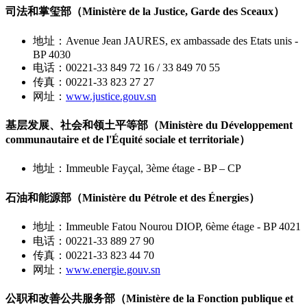
司法和掌玺部（Ministère de la Justice, Garde des Sceaux）
地址：Avenue Jean JAURES, ex ambassade des Etats unis -
BP 4030
电话：00221-33 849 72 16 / 33 849 70 55
传真：00221-33 823 27 27
网址：
www.justice.gouv.sn
基层发展、社会和领土平等部（Ministère du Développement
communautaire et de l'Équité sociale et territoriale）
地址：Immeuble Fayçal, 3ème étage - BP – CP
石油和能源部（Ministère du Pétrole et des Énergies）
地址：Immeuble Fatou Nourou DIOP, 6ème étage - BP 4021
电话：00221-33 889 27 90
传真：00221-33 823 44 70
网址：
www.energie.gouv.sn
公职和改善公共服务部（Ministère de la Fonction publique et