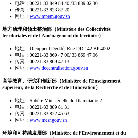
电话：00221-33 849 84 40 /33 889 02 30
传真：00221-33 823 87 20
网址：
www.mpem.gouv.sn
地方治理和领土整治部（Ministère des Collectivités
territoriales et de l'Aménagement du territoire）
地址：Dieuppeul Derklé, Rue DD 142 BP 4002
电话：00221-33 869 47 00/ 33 869 47 06
传真：00221-33 869 47 13
网址：
www.decentralisation.gouv.sn
高等教育、研究和创新部（Ministère de l'Enseignement
supérieur, de la Recherche et de l'Innovation）
地址：Sphère Ministérielle de Diamniadio 2
电话：00221-33 889 81 31
传真：00221-33 822 45 63
网址：
www.mesr.gouv.sn
环境和可持续发展部（Ministère de l’Environnement et du