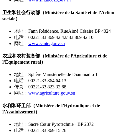
卫生和社会行动部（Ministère de la Santé et de l’Action
sociale）
地址：Fann Résidence, RueAimé Césaire BP 4024
电话：00221-33 869 42 42/ 33 869 42 10
网址：
www.sante.gouv.sn
农业和农村装备部（Ministère de l’Agriculture et de
l’Équipement rural）
地址：Sphère Ministèrielle de Diamniadio 1
电话：00221-33 864 64 13
传真：00221-33 823 32 68
网址：
www.agriculture.gouv.sn
水利和环卫部（Ministère de l’Hydraulique et de
l’Assainissement）
地址：Sacré Cœur Pyrotechnie - BP 2372
电话：00221-33 869 15 26