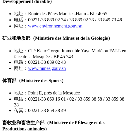
Développement durable）
地址：Route des Pères Maristes-Hann - BP: 4055
电话：00221-33 889 02 34 / 33 889 02 33 / 33 849 73 46
网址：
www.environnement.gouv.sn
矿业和地质部（Ministère des Mines et de la Géologie）
地址：Cité Keur Gorgui Immeuble Yaye Mariétou FALL en
face de la Mosquée - BP 45 743
电话：00221-33 889 02 43
网址：
www.mines.gouv.sn
体育部（Ministère des Sports）
地址：Point E, prés de la Mosquée
电话：00221-33 869 16 01 / 02 / 33 859 38 58 / 33 859 38
38
传真：00221-33 859 38 49
畜牧业和畜牧生产部（Ministère de l’Élevage et des
Productions animales）