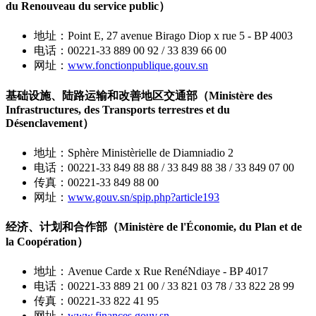
du Renouveau du service public）
地址：Point E, 27 avenue Birago Diop x rue 5 - BP 4003
电话：00221-33 889 00 92 / 33 839 66 00
网址：
www.fonctionpublique.gouv.sn
基础设施、陆路运输和改善地区交通部（Ministère des
Infrastructures, des Transports terrestres et du
Désenclavement）
地址：Sphère Ministèrielle de Diamniadio 2
电话：00221-33 849 88 88 / 33 849 88 38 / 33 849 07 00
传真：00221-33 849 88 00
网址：
www.gouv.sn/spip.php?article193
经济、计划和合作部（Ministère de l'Économie, du Plan et de
la Coopération）
地址：Avenue Carde x Rue RenéNdiaye - BP 4017
电话：00221-33 889 21 00 / 33 821 03 78 / 33 822 28 99
传真：00221-33 822 41 95
网址：
www.finances.gouv.sn