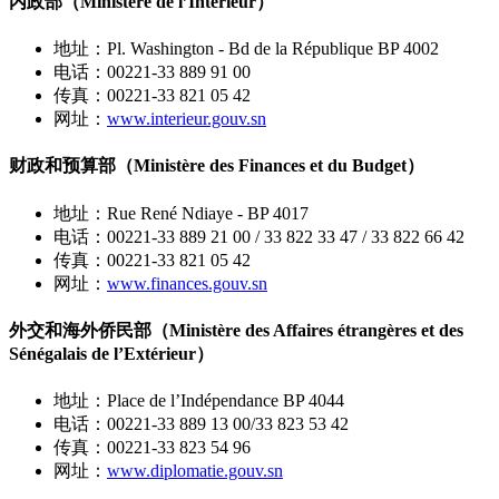
内政部（Ministère de l’Intérieur）
地址：Pl. Washington - Bd de la République BP 4002
电话：00221-33 889 91 00
传真：00221-33 821 05 42
网址：
www.interieur.gouv.sn
财政和预算部（Ministère des Finances et du Budget）
地址：Rue René Ndiaye - BP 4017
电话：00221-33 889 21 00 / 33 822 33 47 / 33 822 66 42
传真：00221-33 821 05 42
网址：
www.finances.gouv.sn
外交和海外侨民部（Ministère des Affaires étrangères et des
Sénégalais de l’Extérieur）
地址：Place de l’Indépendance BP 4044
电话：00221-33 889 13 00/33 823 53 42
传真：00221-33 823 54 96
网址：
www.diplomatie.gouv.sn