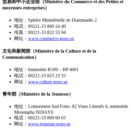
贸易和中小企业部（Ministère du Commerce et des Petites et
moyennes entreprises）
地址：Sphère Ministèrielle de Diamniadio 2
电话：00221-33 860 24 40
传真：00221-33 822 55 94
网址：
www.commerce.gouv.sn
文化和新闻部（Ministère de la Culture et de la
Communication）
地址：Immeuble R109 – BP 4001
电话：00221-33 825 23 35
网址：
www.culture.gouv.sn
青年部（Ministère de la Jeunesse）
地址：Lotissement Sud Foire, 02 Voies Libertés 6, immeuble
Moustapha NDIAYE
电话：00221-33 869 60 65
网址：
www.jeunesse.gouv.sn