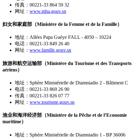
传真：00221-33 864 59 32
网址：
www.mha.gouv.sn
妇女和家庭部（Ministère de la Femme et de la Famille）
地址：Allées Papa Guéye FALL - 4050 – 10224
电话：00221-33 849 26 40
网址：
www.famille.gouv.sn
旅游和航空运输部（Ministère du Tourisme et des Transports
aériens）
地址：Sphère Ministérielle de Diamniadio 2 - Bâtiment C
电话：00221-33 869 26 90
传真：00221-33 826 07 77
网址：
www.tourisme.gouv.sn
渔业和海洋经济部（Ministère de la Pêche et de l’Economie
maritime）
地址：Sphère Ministérielle de Diamniadio 1 - BP 36006