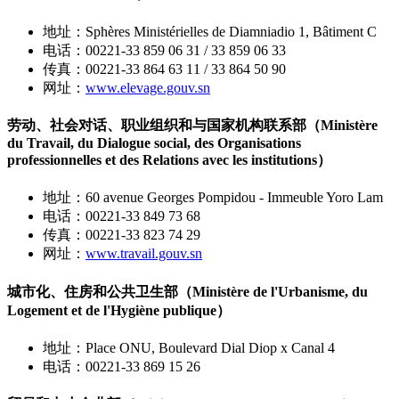
地址：Sphères Ministérielles de Diamniadio 1, Bâtiment C
电话：00221-33 859 06 31 / 33 859 06 33
传真：00221-33 864 63 11 / 33 864 50 90
网址：
www.elevage.gouv.sn
劳动、社会对话、职业组织和与国家机构联系部（Ministère
du Travail, du Dialogue social, des Organisations
professionnelles et des Relations avec les institutions）
地址：60 avenue Georges Pompidou - Immeuble Yoro Lam
电话：00221-33 849 73 68
传真：00221-33 823 74 29
网址：
www.travail.gouv.sn
城市化、住房和公共卫生部（Ministère de l'Urbanisme, du
Logement et de l'Hygiène publique）
地址：Place ONU, Boulevard Dial Diop x Canal 4
电话：00221-33 869 15 26