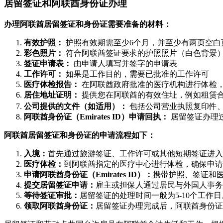
居留签证和阿联酋身份证办理
办理阿联酋居留签证和身份证需要准备的材料：
有效护照：
护照有效期需至少6个月，并至少有两页空白
彩色照片：
符合阿联酋签证要求的护照照片（白色背景
签证申请表：
由申请人填写并签字的申请表
工作许可：
如果是工作目的，需要已批准的工作许可
医疗体检报告：
在阿联酋政府批准的医疗机构进行体检
居住地址证明：
提供您在阿联酋的有效住址，例如租赁
公司提供的文件（如适用）：
包括公司营业执照复印件
阿联酋身份证（Emirates ID）申请回执：
居留签证办理
阿联酋居留签证和身份证的申请流程如下：
入境：
首先通过旅游签证、工作许可或其他短期签证进入
医疗体检：
到阿联酋指定的医疗中心进行体检，确保申请
申请阿联酋身份证（Emirates ID）：
携带护照、签证和医疗体
提交居留签证申请：
雇主或担保人通过居民与外国人事务
等待签证审批：
居留签证的处理时间一般为5-10个工作
领取阿联酋身份证：
居留签证办理完成后，阿联酋身份证