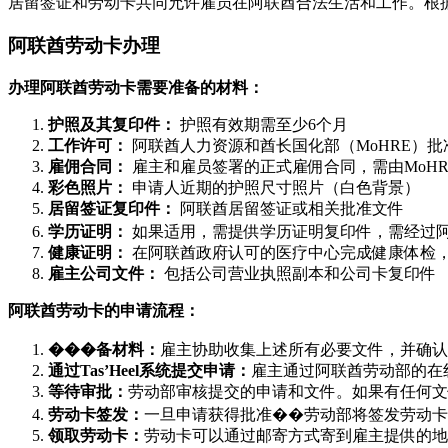
居留签证和劳动卡共同允许雇员在阿联酋合法生活和工作。根据
阿联酋劳动卡办理
办理阿联酋劳动卡需要准备的材料：
护照及其复印件：
护照有效期需至少6个月
工作许可：
阿联酋人力资源和酋长国化部（MoHRE）批
雇佣合同：
雇主和雇员签署的正式雇佣合同，需由MoHR
彩色照片：
申请人近期的护照尺寸照片（白色背景）
居留签证复印件：
阿联酋居留签证或相关批准文件
学历证明：
如果适用，需提供学历证明复印件，需经过
健康证明：
在阿联酋政府认可的医疗中心完成健康体检
雇主公司文件：
包括公司营业执照副本和公司卡复印件
阿联酋劳动卡的申请流程：
���备材料：
雇主协助收集上述所有必要文件，并确认
通过Tas’Heel系统提交申请：
雇主通过阿联酋劳动部的在线
等待审批：
劳动部审核提交的申请和文件。如果有任何文
劳动卡签发：
一旦申请获得批准��劳动部将签发劳动卡
领取劳动卡：
劳动卡可以通过邮寄方式寄到雇主提供的地