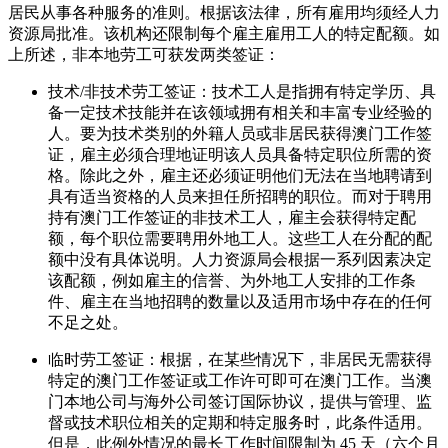
居民从事各种服务的准则。根据该法律，所有雇用均须经人力
资源局批准。该机构还限制每个雇主雇用工人的特定配额。如
上所述，非本地劳工可获发两类签证：
技术/非技术劳工签证：技术工人是指拥有特定学历、具
备一定技术技能并在该领域拥有相关和丰富专业经验的
人。要为技术类别的外籍人员或非居民获得澳门工作签
证，雇主必须合理地证明该人员具备特定职位所需的资
格。除此之外，雇主还必须证明他们无法在当地聘请到
具有适当资格的人员来担任所招聘的职位。而对于聘用
持有澳门工作签证的非技术工人，雇主会获得特定配
额，每个职位需要聘用外地工人。这些工人在分配的配
额中没有具体说明。人力资源局会根据一系列因素决定
该配额，例如雇主的信誉、为外地工人安排的工作条
件、雇主在当地招聘的数量以及适用市场中存在的任何
不足之处。
临时劳工签证：根据，在某些情况下，非居民无需获得
特定的澳门工作签证或工作许可即可在澳门工作。当澳
门本地公司与海外公司签订国际协议，提供与管理、监
督或技术职位相关的定期和特定服务时，此条件适用。
但是，此例外情况的最长工作时间限制为 45 天（六个月