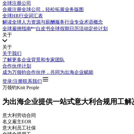
全球注册公司
合规注册全球公司，轻松拓展业务版图
全球HR行业词汇表
解读全球人力资源与薪酬服务行业专业术语概念
全球雇佣指南
白皮书
全球假期日历
活动
定价计划
关于
关于
关于我们
了解更多企业背景和专家团队
合作伙伴计划
成为万领钧合作伙伴，共同为出海企业赋能
登录/注册
联系我们
万领钧Knit People
为出海企业提供一站式
意大利
合规用工解
意大利劳动合同
名义雇主EOR
意大利员工社保