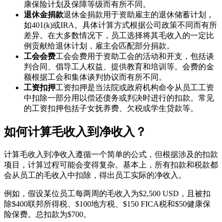
康保险计划及保障等级而有所不同。
退休金捐款
退休金捐款用于资助雇主的退休储蓄计划，
如401(k)或IRA。具体计算方式根据公司政策不同而有所
差异。在大多数情况下，员工选择将其毛收入的一定比
例贡献给退休计划，雇主会匹配部分捐款。
工会会费
工会会费用于资助工会的活动和开支，包括谈
判合同、倡导工人权益、提供教育和培训等。会费的金
额根据工会和集体谈判协议而有所不同。
工资扣押
工资扣押是当法院或政府机构命令从员工工资
中扣除一部分用以偿还债务或判决时进行的扣款。常见
的工资扣押包括子女抚养费、欠税或学生贷款等。
如何计算毛收入到净收入？
计算毛收入到净收入遵循一个简单的公式，但根据涉及的扣款
项目，计算过程可能会变得复杂。基本上，所有扣款和税款都
会从员工的毛收入中扣除，得出员工实际的净收入。
例如，假设某位员工每两周的毛收入为$2,500 USD，且被扣
除$400联邦所得税、$100地方税、$150 FICA税和$50健康保
险保费。总扣款为$700。