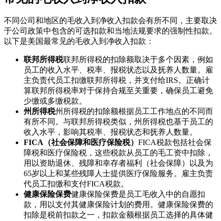
不同公司和地区的毛收入到净收入扣款会有所不同，主要取决
于公司政策中包含的可选扣款和当地法规要求的强制性扣款。
以下是美国最常见的毛收入到净收入扣款：
联邦所得税
联邦所得税的扣除额取决于多个因素，例如
员工的收入水平、税率、报税状态以及抚养人数量。雇
主负责代员工扣缴联邦所得税，并支付给IRS。正确计
算联邦所得税率对于保持合规至关重要，确保员工避免
少缴或多缴税款。
州所得税
州所得税的扣除额根据员工工作地点的不同而
有所不同。与联邦所得税类似，州所得税也基于员工的
收入水平，影响其税率、报税状态和抚养人数量。
FICA（社会保障和医疗保险税）
FICA税款包括社会保
障税和医疗保险税，这些税款从员工的毛工资中扣除，
用以资助退休、残障和幸存者福利（社会保障）以及为
65岁以上和某些残障人士提供医疗保险服务。雇主负责
代员工扣缴和支付FICA税款。
健康保险保费
健康保险保费是员工毛收入中的自愿扣
款，用以支付其健康保险计划的费用。健康保险保费的
扣除是税前扣款之一，扣款金额根据员工选择的具体健