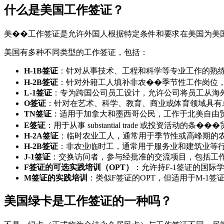
什么是美国工作签证？
美��工作签证是允许外国人根据特定条件和要求在美国为美
美国有多种不同类型的工作签证，包括：
H-1B签证
：针对从事技术、工程和科学等专业工作的熟
H-2B签证
：针对外籍工人填补非农��季节性工作岗位
L-1签证
：专为跨国公司员工设计，允许公司将员工从海
O签证
：针对在艺术、科学、教育、商业或体育领域具有
TN签证
：适用于加拿大和墨西哥公民，工作于北美自由贸
E签证
：用于从事 substantial trade 或投资活动的条
H-2A签证
：临时农业工人，通常用于季节性或高峰期的
H-2B签证
：非农业临时工，通常用于服务业和建筑业等
J-1签证
：交换访问者，参与经批准的交流项目，包括工
F签证的可选实践培训（OPT）
：允许持F-1签证的国
M签证的实践培训
：类似F签证的OPT，但适用于M-1
美国绿卡是工作签证的一种吗？