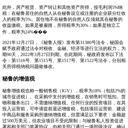
此外，房产租赁、资产转让和其他资产所得，按毛利润5%纳
税；在秘鲁居住的自然人从在秘鲁设立或注册的企业获分红收
入的税率为5%。居住地不在秘鲁的自然人仅须就其在秘鲁的
收益缴税。如果是被雇佣，所得税率为30%；如果是独立工
作，税率为24%���
2021年12月27日，《秘鲁人报》发布第31380号法令，秘国会
赋予政府通过法令对税收、金融、经济等进行立法的权力，为
期90天，2022年3月27日到期。在此期间，秘政府发布以下法
令：第1516号、第1515号、第1517号、第1522号法令，分别相
关所得税纳税问题做修改。
秘鲁的增值税
秘鲁增值税也称一般销售税（IGV），税率为18%（包括2%的
城市促进税）。在采购中支付的增值税，在销售时可抵扣。货
物和服务出口，不需缴纳增值税。任何行业的投资项目，在其
投入运营前，可申请提前退还增值税，包括项目运营前、建设
中商品和服务采购所缴纳增值税，但需满足以下要求：金额超
过500万美元，但农业项目不受此限制；与秘鲁私人投资促进
署和相关部门签署协议，由相关部门通过一项部级决议，确认