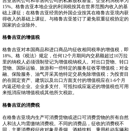
吉亚居民公司和非居民公司的私募股权基金。企业利润税率为
15%。格鲁吉亚本地企业的利润税按其在世界范围内收入的基
础上课征；在格鲁吉亚经营的外国企业按其在格鲁吉亚境内获
得收入的基础上课征。与格鲁吉亚签订了避免双重征税协定的
国家的企业除外。
格鲁吉亚的增值税
格鲁吉亚对本国商品和进口商品均征收相同税率的增值税，即
18%。格《税法》规定，任何12个月期间内交易额超过10万拉
里的纳税人必须强制登记为增值税纳税人。对出口货物、转口
货物、国际运输、旅游和一些特定的服务征收零增值税；对金
融、保险服务、油气开采其他特定交易免除增值税；为投资目
的在固定资产、建筑以及出口方面支付的增值税应在1-6个月
内返还给企业。企业多支付、可抵扣或应返还的增值税也可用
来抵消应纳增值税或其他所欠税款。
格鲁吉亚的消费税
在格鲁吉亚境内生产可消费货物或进口可消费货物的所有自然
人和法人均需缴纳消费税。不同的消费品，征收的消费税不
同，主要消费税征收对象是香烟、酒精饮料、乘用机动车辆和