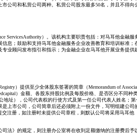
公司和私营公司两种。私营公司股东最多50名，并且不得向公众
nance ServicesAuthority）。该机构主要职责包括：
展信息；鼓励和支持马耳他金融服务企业改善教育和培训标准；
及专业顾问发布指引和指示；为金融企业在马耳他开展业务提供
Registry）提供至少全体股东签署的简章（Memorandum of 
izedcapital）金额、各股东持股比例及每股价格、是否区分
办公地址），公司代表权的行使方式及第一任公司代表人姓名；第
果是上市公司，公司简章后还必须附上一份文件，写明组建公司
）可与公司简章一并提交注册，如注册时未提供公司章程，则默认公司将
公司法》的规定，则注册办公室将在收到足额缴纳的注册费后予